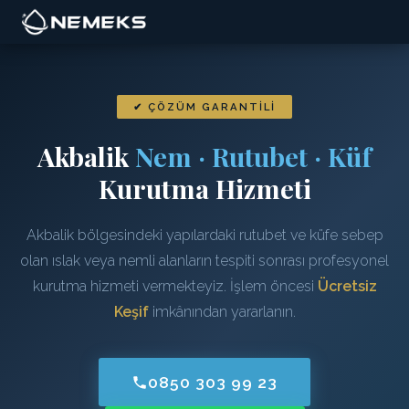
✔ ÇÖZÜM GARANTILI
Akbalik
Nem · Rutubet · Küf
Kurutma Hizmeti
Akbalik bölgesindeki yapılardaki rutubet ve küfe sebep
olan ıslak veya nemli alanların tespiti sonrası profesyonel
kurutma hizmeti vermekteyiz. İşlem öncesi
Ücretsiz
Keşif
imkânından yararlanın.
0850 303 99 23