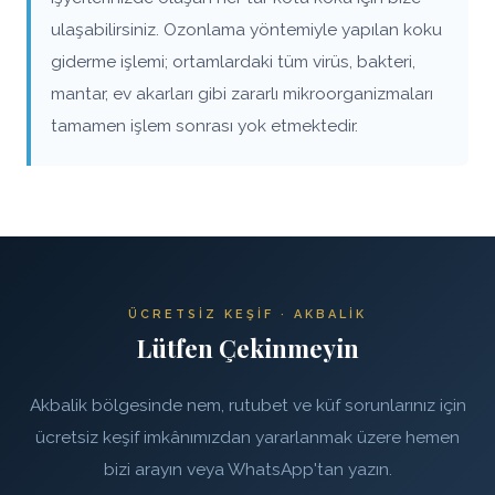
ulaşabilirsiniz. Ozonlama yöntemiyle yapılan koku
giderme işlemi; ortamlardaki tüm virüs, bakteri,
mantar, ev akarları gibi zararlı mikroorganizmaları
tamamen işlem sonrası yok etmektedir.
ÜCRETSIZ KEŞIF · AKBALIK
Lütfen Çekinmeyin
Akbalik bölgesinde nem, rutubet ve küf sorunlarınız için
ücretsiz keşif imkânımızdan yararlanmak üzere hemen
bizi arayın veya WhatsApp'tan yazın.