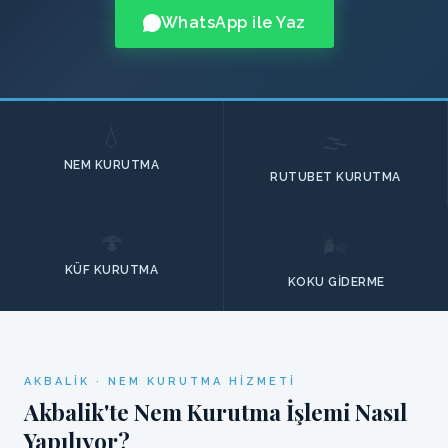
WhatsApp ile Yaz
💧
🌫️
NEM KURUTMA
RUTUBET KURUTMA
🍄
🌬️
KÜF KURUTMA
KOKU GIDERME
AKBALIK · NEM KURUTMA HIZMETI
Akbalik'te Nem Kurutma İşlemi Nasıl
Yapılıyor?