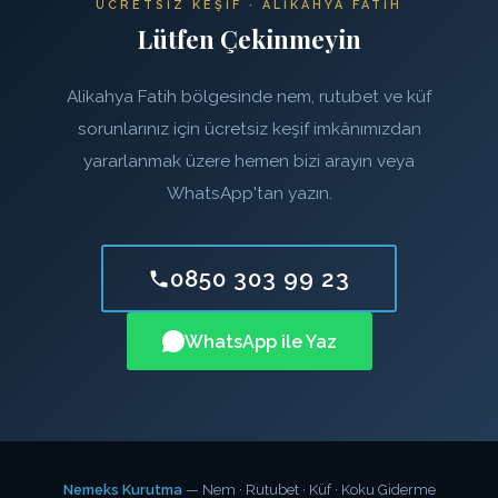
ÜCRETSIZ KEŞIF · ALIKAHYA FATIH
Lütfen Çekinmeyin
Alikahya Fatih bölgesinde nem, rutubet ve küf
sorunlarınız için ücretsiz keşif imkânımızdan
yararlanmak üzere hemen bizi arayın veya
WhatsApp'tan yazın.
0850 303 99 23
WhatsApp ile Yaz
Nemeks Kurutma
— Nem · Rutubet · Küf · Koku Giderme