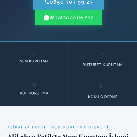
0850 303 99 23
WhatsApp ile Yaz
💧
🌫️
NEM KURUTMA
RUTUBET KURUTMA
🍄
🌬️
KÜF KURUTMA
KOKU GIDERME
ALIKAHYA FATIH · NEM KURUTMA HIZMETI
Alikahya Fatih'te Nem Kurutma İşlemi