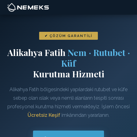
✔ ÇÖZÜM GARANTILI
Alikahya Fatih
Nem · Rutubet ·
Küf
Kurutma Hizmeti
Alikahya Fatih bölgesindeki yapılardaki rutubet ve küfe
sebep olan ıslak veya nemli alanların tespiti sonrası
profesyonel kurutma hizmeti vermekteyiz. İşlem öncesi
Ücretsiz Keşif
imkânından yararlanın.