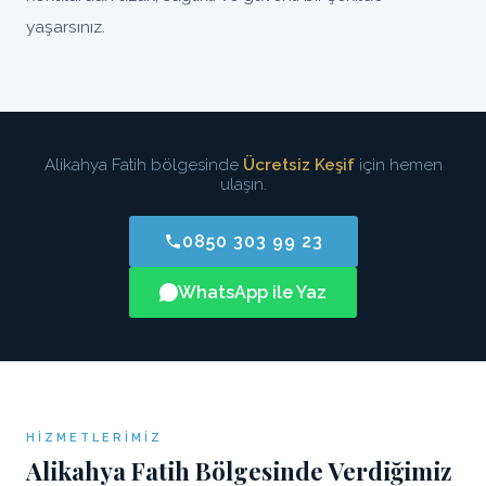
yaşarsınız.
Alikahya Fatih bölgesinde
Ücretsiz Keşif
için hemen
ulaşın.
0850 303 99 23
WhatsApp ile Yaz
HIZMETLERIMIZ
Alikahya Fatih Bölgesinde Verdiğimiz