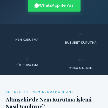
WhatsApp ile Yaz
💧
🌫️
NEM KURUTMA
RUTUBET KURUTMA
🍄
🌬️
KÜF KURUTMA
KOKU GIDERME
ALTINŞEHIR · NEM KURUTMA HIZMETI
Altınşehir'de Nem Kurutma İşlemi
Nasıl Yapılıyor?