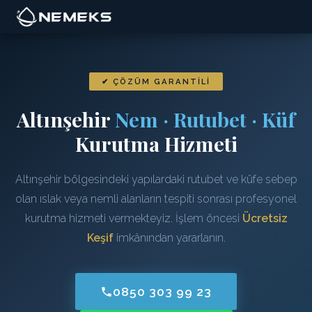
✔ ÇÖZÜM GARANTILI
Altınşehir
Nem · Rutubet · Küf
Kurutma Hizmeti
Altınşehir bölgesindeki yapılardaki rutubet ve küfe sebep
olan ıslak veya nemli alanların tespiti sonrası profesyonel
kurutma hizmeti vermekteyiz. İşlem öncesi
Ücretsiz
Keşif
imkânından yararlanın.
0850 303 99 23