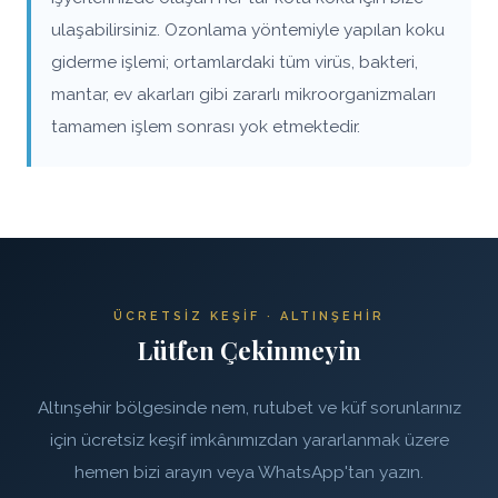
ulaşabilirsiniz. Ozonlama yöntemiyle yapılan koku
giderme işlemi; ortamlardaki tüm virüs, bakteri,
mantar, ev akarları gibi zararlı mikroorganizmaları
tamamen işlem sonrası yok etmektedir.
ÜCRETSIZ KEŞIF · ALTINŞEHIR
Lütfen Çekinmeyin
Altınşehir bölgesinde nem, rutubet ve küf sorunlarınız
için ücretsiz keşif imkânımızdan yararlanmak üzere
hemen bizi arayın veya WhatsApp'tan yazın.