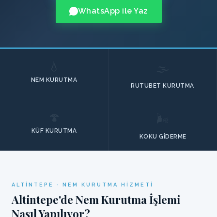
WhatsApp ile Yaz
💧
🌫️
NEM KURUTMA
RUTUBET KURUTMA
🍄
🌬️
KÜF KURUTMA
KOKU GIDERME
ALTINTEPE · NEM KURUTMA HIZMETI
Altintepe'de Nem Kurutma İşlemi
Nasıl Yapılıyor?