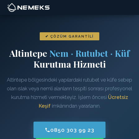
✔ ÇÖZÜM GARANTILI
Altintepe
Nem · Rutubet · Küf
Kurutma Hizmeti
Altintepe bölgesindeki yapılardaki rutubet ve küfe sebep
olan ıslak veya nemli alanların tespiti sonrası profesyonel
kurutma hizmeti vermekteyiz. İşlem öncesi
Ücretsiz
Keşif
imkânından yararlanın.
0850 303 99 23