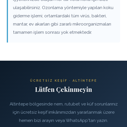
ulaşabilirsiniz. Ozonlama yöntemiyle yapılan koku
giderme işlemi; ortamlardaki tüm virüs, bakteri,
mantar, ev akarları gibi zararlı mikroorganizmaları
tamamen işlem sonrası yok etmektedir.
ÜCRETSIZ KEŞIF · ALTINTEPE
Lütfen Çekinmeyin
Altintepe bölgesinde nem, rutubet ve küf sorunlarınız
için ücretsiz keşif imkânımızdan yararlanmak üzere
hemen bizi arayın veya WhatsApp'tan yazın.