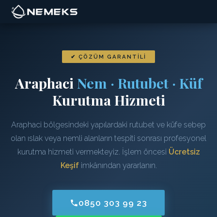
✔ ÇÖZÜM GARANTILI
Araphaci
Nem · Rutubet · Küf
Kurutma Hizmeti
Araphaci bölgesindeki yapılardaki rutubet ve küfe sebep
olan ıslak veya nemli alanların tespiti sonrası profesyonel
kurutma hizmeti vermekteyiz. İşlem öncesi
Ücretsiz
Keşif
imkânından yararlanın.
0850 303 99 23