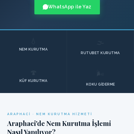
WhatsApp ile Yaz
💧
🌫️
NEM KURUTMA
RUTUBET KURUTMA
🍄
🌬️
KÜF KURUTMA
KOKU GIDERME
ARAPHACI · NEM KURUTMA HIZMETI
Araphaci'de Nem Kurutma İşlemi
Nasıl Yapılıyor?