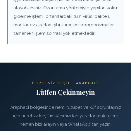
ulaşabilirsiniz. Ozonlama yöntemiyle yapılan koku
giderme işlemi; ortamlardaki tüm virüs, bakteri,
mantar, ev akarları gibi zararlı mikroorganizmaları
tamamen işlem sonrası yok etmektedir.
ÜCRETSIZ KEŞIF · ARAPHACI
Lütfen Çekinmeyin
Araphaci bölgesinde nem, rutubet ve küf sorunlarınız
için ücretsiz keşif imkânımızdan yararlanmak üzere
hemen bizi arayın veya WhatsApp'tan yazın.