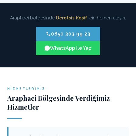
Araphaci bölgesinde
Ücretsiz Keşif
için hemen ulaşın.
0850 303 99 23
WhatsApp ile Yaz
HIZMETLERIMIZ
Araphaci Bölgesinde Verdiğimiz
Hizmetler