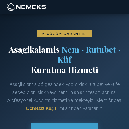
✔ ÇÖZÜM GARANTILI
Asagikalamis
Nem · Rutubet ·
Küf
Kurutma Hizmeti
Asagikalamis bölgesindeki yapılardaki rutubet ve küfe
sebep olan ıslak veya nemli alanların tespiti sonrası
profesyonel kurutma hizmeti vermekteyiz. İşlem öncesi
Ücretsiz Keşif
imkânından yararlanın.