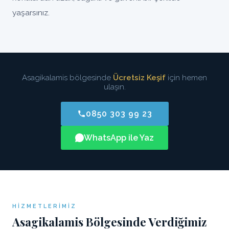
yaşarsınız.
Asagikalamis bölgesinde
Ücretsiz Keşif
için hemen
ulaşın.
0850 303 99 23
WhatsApp ile Yaz
HIZMETLERIMIZ
Asagikalamis Bölgesinde Verdiğimiz