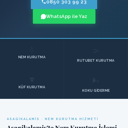
0850 303 99 23
WhatsApp ile Yaz
💧
🌫️
NEM KURUTMA
RUTUBET KURUTMA
🍄
🌬️
KÜF KURUTMA
KOKU GIDERME
ASAGIKALAMIS · NEM KURUTMA HIZMETI
Asagikalamis'te Nem Kurutma İşlemi