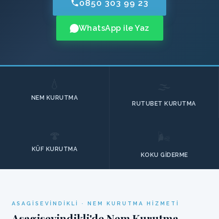
0850 303 99 23
WhatsApp ile Yaz
💧
🌫️
NEM KURUTMA
RUTUBET KURUTMA
🍄
🌬️
KÜF KURUTMA
KOKU GIDERME
ASAGISEVINDIKLI · NEM KURUTMA HIZMETI
Asagisevindikli'de Nem Kurutma