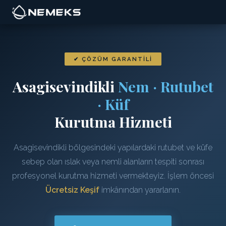
✔ ÇÖZÜM GARANTILI
Asagisevindikli
Nem · Rutubet
· Küf
Kurutma Hizmeti
Asagisevindikli bölgesindeki yapılardaki rutubet ve küfe
sebep olan ıslak veya nemli alanların tespiti sonrası
profesyonel kurutma hizmeti vermekteyiz. İşlem öncesi
Ücretsiz Keşif
imkânından yararlanın.