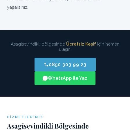
yaşarsınız.
Asagisevindikli bölgesinde
Ücretsiz Keşif
için hemen
ulaşın.
0850 303 99 23
WhatsApp ile Yaz
HIZMETLERIMIZ
Asagisevindikli Bölgesinde