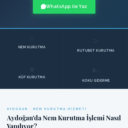
WhatsApp ile Yaz
💧
🌫️
NEM KURUTMA
RUTUBET KURUTMA
🍄
🌬️
KÜF KURUTMA
KOKU GIDERME
AYDOĞAN · NEM KURUTMA HIZMETI
Aydoğan'da Nem Kurutma İşlemi Nasıl
Yapılıyor?