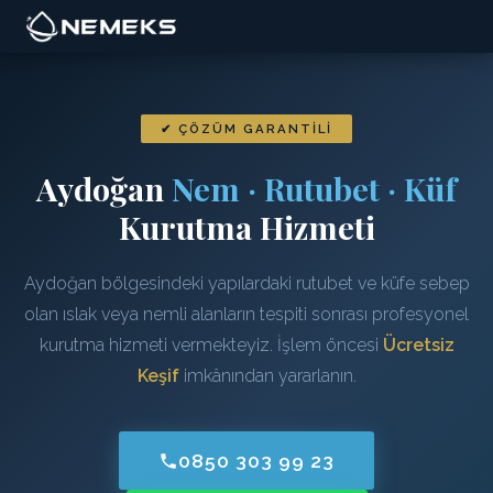
✔ ÇÖZÜM GARANTILI
Aydoğan
Nem · Rutubet · Küf
Kurutma Hizmeti
Aydoğan bölgesindeki yapılardaki rutubet ve küfe sebep
olan ıslak veya nemli alanların tespiti sonrası profesyonel
kurutma hizmeti vermekteyiz. İşlem öncesi
Ücretsiz
Keşif
imkânından yararlanın.
0850 303 99 23