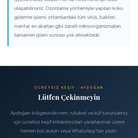
ulaşabilirsiniz. Ozonlama yöntemiyle yapılan koku
giderme işlemi; ortamlardaki tüm virüs, bakteri,
mantar, ev akarları gibi zararlı mikroorganizmaları
tamamen işlem sonrası yok etmektedir.
ÜCRETSIZ KEŞIF · AYDOĞAN
Lütfen Çekinmeyin
Aydoğan bölgesinde nem, rutubet ve küf sorunlarınız
için ücretsiz keşif imkânımızdan yararlanmak üzere
hemen bizi arayın veya WhatsApp'tan yazın.