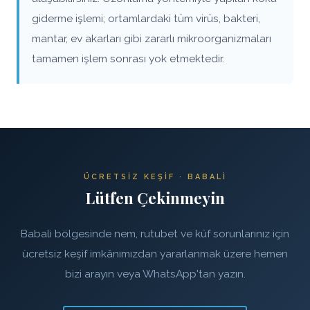
giderme işlemi; ortamlardaki tüm virüs, bakteri,
mantar, ev akarları gibi zararlı mikroorganizmaları
tamamen işlem sonrası yok etmektedir.
ÜCRETSIZ KEŞIF · BABALI
Lütfen Çekinmeyin
Babali bölgesinde nem, rutubet ve küf sorunlarınız için
ücretsiz keşif imkânımızdan yararlanmak üzere hemen
bizi arayın veya WhatsApp'tan yazın.