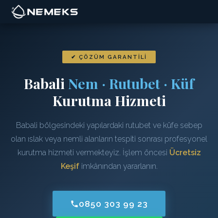
✔ ÇÖZÜM GARANTILI
Babali
Nem · Rutubet · Küf
Kurutma Hizmeti
Babali bölgesindeki yapılardaki rutubet ve küfe sebep
olan ıslak veya nemli alanların tespiti sonrası profesyonel
kurutma hizmeti vermekteyiz. İşlem öncesi
Ücretsiz
Keşif
imkânından yararlanın.
0850 303 99 23