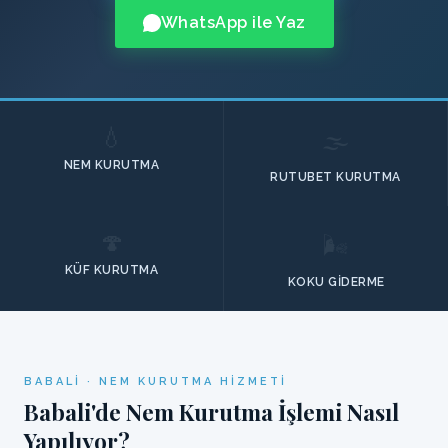
WhatsApp ile Yaz
💧
🌫️
NEM KURUTMA
RUTUBET KURUTMA
🍄
🌬️
KÜF KURUTMA
KOKU GIDERME
BABALI · NEM KURUTMA HIZMETI
Babali'de Nem Kurutma İşlemi Nasıl
Yapılıyor?