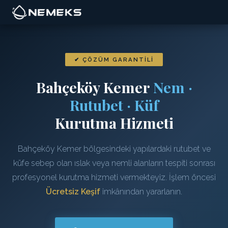
✔ ÇÖZÜM GARANTILI
Bahçeköy Kemer
Nem ·
Rutubet · Küf
Kurutma Hizmeti
Bahçeköy Kemer bölgesindeki yapılardaki rutubet ve
küfe sebep olan ıslak veya nemli alanların tespiti sonrası
profesyonel kurutma hizmeti vermekteyiz. İşlem öncesi
Ücretsiz Keşif
imkânından yararlanın.