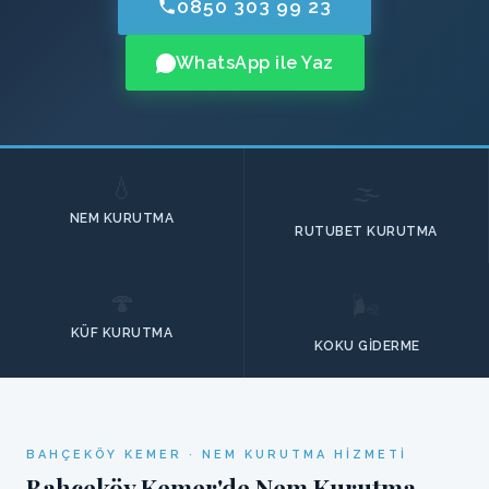
0850 303 99 23
WhatsApp ile Yaz
💧
🌫️
NEM KURUTMA
RUTUBET KURUTMA
🍄
🌬️
KÜF KURUTMA
KOKU GIDERME
BAHÇEKÖY KEMER · NEM KURUTMA HIZMETI
Bahçeköy Kemer'de Nem Kurutma