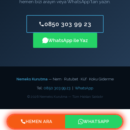
hemen bizi arayın veya WhatsApp'tan yazın.
0850 303 99 23
WhatsApp ile Yaz
Nemeks Kurutma
— Nem · Rutubet · Küf · Koku Giderme
Tel:
0850 303 99 23
|
WhatsApp
©
2026
Nemeks Kurutma — Tüm Hakları Saklıdır
HEMEN ARA
WHATSAPP