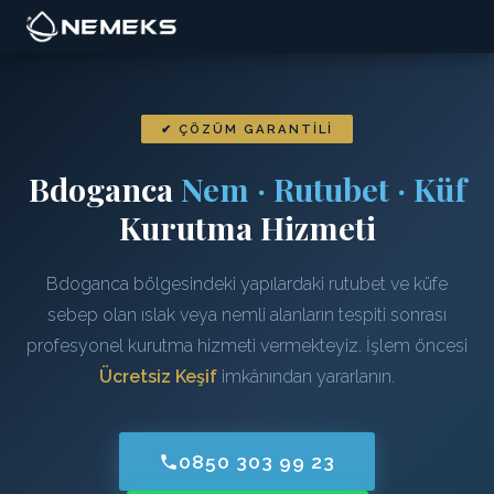
✔ ÇÖZÜM GARANTILI
Bdoganca
Nem · Rutubet · Küf
Kurutma Hizmeti
Bdoganca bölgesindeki yapılardaki rutubet ve küfe
sebep olan ıslak veya nemli alanların tespiti sonrası
profesyonel kurutma hizmeti vermekteyiz. İşlem öncesi
Ücretsiz Keşif
imkânından yararlanın.
0850 303 99 23