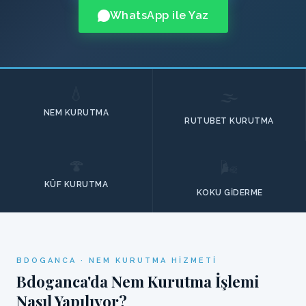
WhatsApp ile Yaz
💧
🌫️
NEM KURUTMA
RUTUBET KURUTMA
🍄
🌬️
KÜF KURUTMA
KOKU GIDERME
BDOGANCA · NEM KURUTMA HIZMETI
Bdoganca'da Nem Kurutma İşlemi
Nasıl Yapılıyor?