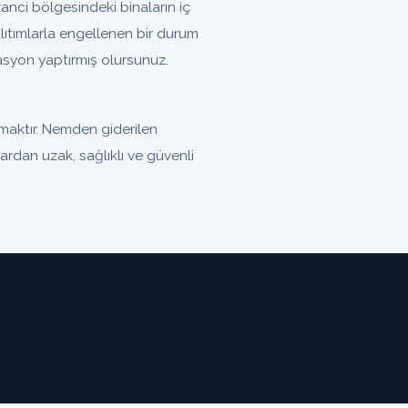
nci bölgesindeki binaların iç
ıtımlarla engellenen bir durum
olasyon yaptırmış olursunuz.
maktır. Nemden giderilen
lardan uzak, sağlıklı ve güvenli