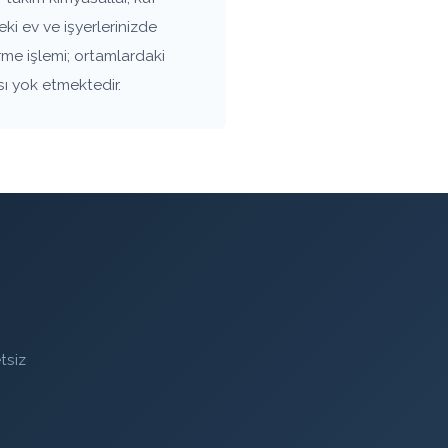
i ev ve işyerlerinizde
rme işlemi; ortamlardaki
sı yok etmektedir.
tsiz