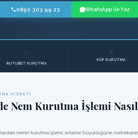
0850 303 99 23
WhatsApp ile Yaz
🍄
🌫️
KÜF KURUTMA
RUTUBET KURUTMA
TMA HIZMETI
de Nem Kurutma İşlemi Nasıl
lardaki nemin kurutma işlemi; ortamın büyüklüğüne, metrekaresi