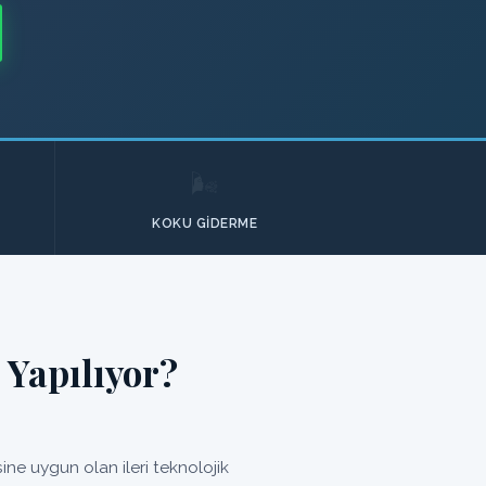
🌬️
KOKU GIDERME
 Yapılıyor?
ne uygun olan ileri teknolojik