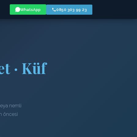
WhatsApp
0850 303 99 23
t · Küf
veya nemli
em öncesi