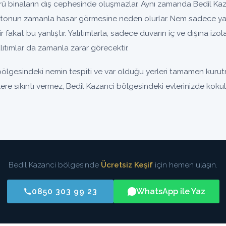
binaların dış cephesinde oluşmazlar. Aynı zamanda Bedil Kaza
tonun zamanla hasar görmesine neden olurlar. Nem sadece yal
nir fakat bu yanlıştır. Yalıtımlarla, sadece duvarın iç ve dışına iz
ıtımlar da zamanla zarar görecektir.
bölgesindeki nemin tespiti ve var olduğu yerleri tamamen kurut
zlere sıkıntı vermez, Bedil Kazanci bölgesindeki evlerinizde koku
Bedil Kazanci bölgesinde
Ücretsiz Keşif
için hemen ulaşın.
0850 303 99 23
WhatsApp ile Yaz