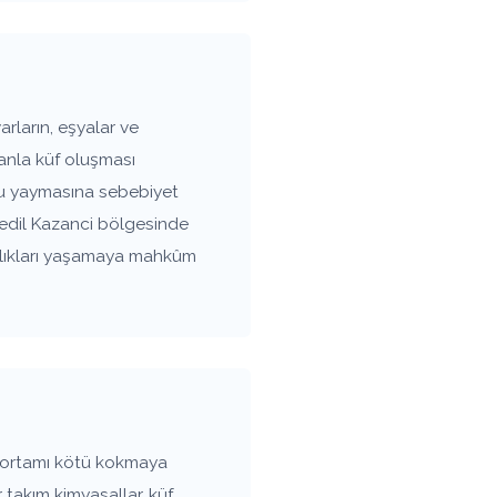
rların, eşyalar ve
anla küf oluşması
oku yaymasına sebebiyet
 Bedil Kazanci bölgesinde
ızlıkları yaşamaya mahkûm
 ortamı kötü kokmaya
 takım kimyasallar, küf