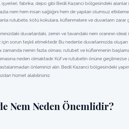
, işyerleri, fabrika, depo gibi Bedil Kazanci bölgesindeki alanlar iç
fazla nem hem insan sağlığını hem de yapıları olumsuz etkilemek
nla rutubete, kötü kokulara, küflenmelere ve duvarların zarar 
amınızdaki duvarlardaki, zemin ve tavandaki nem oranının idea
ız için sorun teşkil etmektedir. Bu nedenle duvarlarınızda oluş
ynı zamanda nemin fazla olması, rutubet ve küflenmenin başlaması
nmasına neden olmaktadır. Küf ve rutubetin önüne geçilmezse
. Hastalanmadan önleminizi alın. Bedil Kazanci bölgesindeki yapı
zdan hizmet alabilirsiniz.
'de Nem Neden Önemlidir?