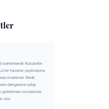
tler
 bakterilerdir. Rutubetin
uz bir havanın yayılmasına
sla önerilmez. Bedil
n nem dengesine sahip
n giderilmesi sonrasında
n olur.