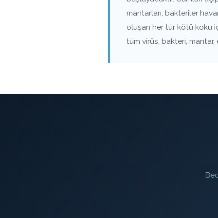
mantarları, bakteriler hav
oluşan her tür kötü koku i
tüm virüs, bakteri, mantar,
Bed