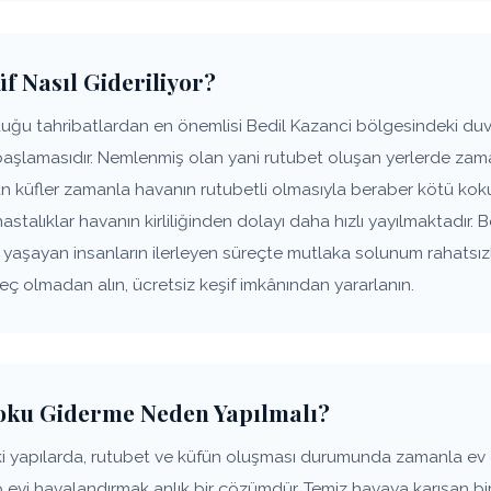
f Nasıl Gideriliyor?
uğu tahribatlardan en önemlisi Bedil Kazanci bölgesindeki duva
başlamasıdır. Nemlenmiş olan yani rutubet oluşan yerlerde zam
şan küfler zamanla havanın rutubetli olmasıyla beraber kötü k
hastalıklar havanın kirliliğinden dolayı daha hızlı yayılmaktadır.
de yaşayan insanların ilerleyen süreçte mutlaka solunum rahats
geç olmadan alın, ücretsiz keşif imkânından yararlanın.
Koku Giderme Neden Yapılmalı?
ki yapılarda, rutubet ve küfün oluşması durumunda zamanla ev
p evi havalandırmak anlık bir çözümdür. Temiz havaya karışan bir