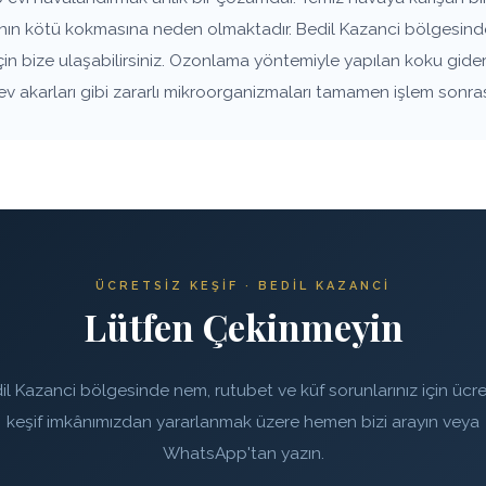
anın kötü kokmasına neden olmaktadır. Bedil Kazanci bölgesindek
çin bize ulaşabilirsiniz. Ozonlama yöntemiyle yapılan koku gide
 ev akarları gibi zararlı mikroorganizmaları tamamen işlem sonra
ÜCRETSIZ KEŞIF · BEDIL KAZANCI
Lütfen Çekinmeyin
il Kazanci bölgesinde nem, rutubet ve küf sorunlarınız için ücre
keşif imkânımızdan yararlanmak üzere hemen bizi arayın veya
WhatsApp'tan yazın.