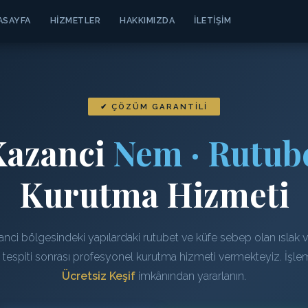
ASAYFA
HIZMETLER
HAKKIMIZDA
İLETIŞIM
✔ ÇÖZÜM GARANTILI
Kazanci
Nem · Rutube
Kurutma Hizmeti
anci bölgesindeki yapılardaki rutubet ve küfe sebep olan ıslak 
n tespiti sonrası profesyonel kurutma hizmeti vermekteyiz. İşl
Ücretsiz Keşif
imkânından yararlanın.