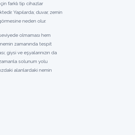
in farklı tip cihazlar
tedir. Yapılarda; duvar, zemin
görmesine neden olur.
l seviyede olmaması hem
an nemin zamanında tespit
; giysi ve eşyalarınızın da
 zamanla solunum yolu
nızdaki alanlardaki nemin