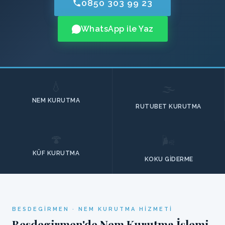
0850 303 99 23
WhatsApp ile Yaz
💧
🌫️
NEM KURUTMA
RUTUBET KURUTMA
🍄
🌬️
KÜF KURUTMA
KOKU GIDERME
BESDEGIRMEN · NEM KURUTMA HIZMETI
Besdegirmen'de Nem Kurutma İşlemi