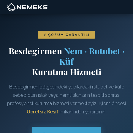
✔ ÇÖZÜM GARANTILI
Besdegirmen
Nem · Rutubet ·
Küf
Kurutma Hizmeti
Besdegirmen bölgesindeki yapılardaki rutubet ve küfe
sebep olan ıslak veya nemli alanların tespiti sonrası
profesyonel kurutma hizmeti vermekteyiz. İşlem öncesi
Ücretsiz Keşif
imkânından yararlanın.