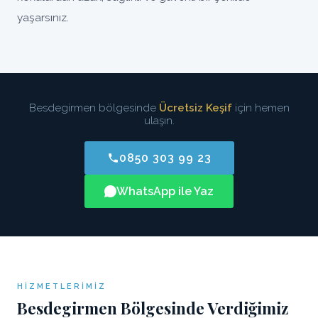
yaşarsınız.
Besdegirmen bölgesinde
Ücretsiz Keşif
için hemen
ulaşın.
0850 303 99 23
WhatsApp ile Yaz
HIZMETLERIMIZ
Besdegirmen Bölgesinde Verdiğimiz