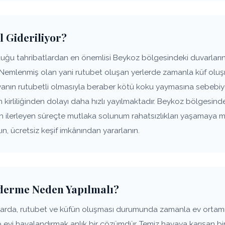
l Gideriliyor?
uğu tahribatlardan en önemlisi Beykoz bölgesindeki duvarların,
 Nemlenmiş olan yani rutubet oluşan yerlerde zamanla küf oluşm
anın rutubetli olmasıyla beraber kötü koku yaymasına sebebiye
n kirliliğinden dolayı daha hızlı yayılmaktadır. Beykoz bölgesind
ın ilerleyen süreçte mutlaka solunum rahatsızlıkları yaşamaya 
n, ücretsiz keşif imkânından yararlanın.
derme Neden Yapılmalı?
larda, rutubet ve küfün oluşması durumunda zamanla ev orta
p evi havalandırmak anlık bir çözümdür. Temiz havaya karışan bir