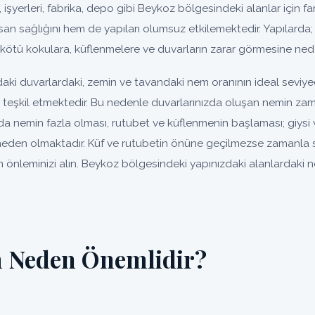
, işyerleri, fabrika, depo gibi Beykoz bölgesindeki alanlar için far
an sağlığını hem de yapıları olumsuz etkilemektedir. Yapılarda;
kötü kokulara, küflenmelere ve duvarların zarar görmesine nede
aki duvarlardaki, zemin ve tavandaki nem oranının ideal seviy
un teşkil etmektedir. Bu nedenle duvarlarınızda oluşan nemin za
da nemin fazla olması, rutubet ve küflenmenin başlaması; giysi 
eden olmaktadır. Küf ve rutubetin önüne geçilmezse zamanla so
 önleminizi alın. Beykoz bölgesindeki yapınızdaki alanlardaki n
 Neden Önemlidir?