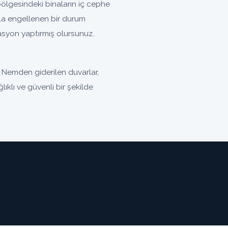
lgesindeki binaların iç cephe
la engellenen bir durum
olasyon yaptırmış olursunuz.
 Nemden giderilen duvarlar,
ıklı ve güvenli bir şekilde