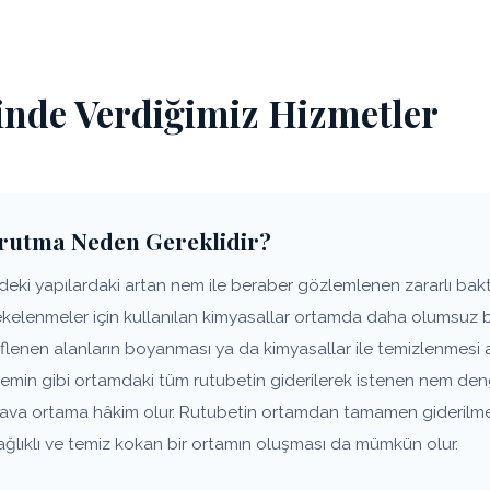
inde Verdiğimiz Hizmetler
rutma Neden Gereklidir?
ki yapılardaki artan nem ile beraber gözlemlenen zararlı bakter
lekelenmeler için kullanılan kimyasallar ortamda daha olumsuz 
flenen alanların boyanması ya da kimyasallar ile temizlenmesi 
zemin gibi ortamdaki tüm rutubetin giderilerek istenen nem den
 hava ortama hâkim olur. Rutubetin ortamdan tamamen giderilm
ağlıklı ve temiz kokan bir ortamın oluşması da mümkün olur.