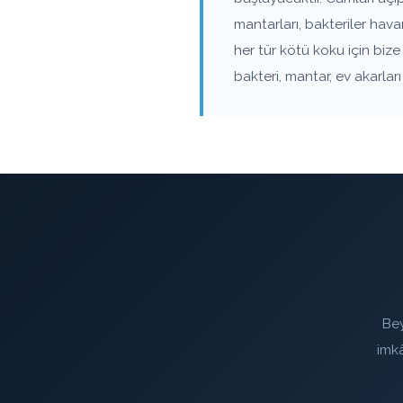
mantarları, bakteriler ha
her tür kötü koku için biz
bakteri, mantar, ev akarla
Bey
imk