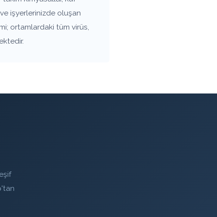
ve işyerlerinizde oluşan
mi; ortamlardaki tüm virüs,
ektedir.
eşif
'tan