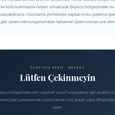
vanın kötü kokmasına neden olmaktadır. Beykoz bölgesindeki ev 
e ulaşabilirsiniz. Ozonlama yöntemiyle yapılan koku giderme işle
rı gibi zararlı mikroorganizmaları tamamen işlem sonrası yok etm
ÜCRETSIZ KEŞIF · BEYKOZ
Lütfen Çekinmeyin
koz bölgesinde nem, rutubet ve küf sorunlarınız için ücretsiz k
ânımızdan yararlanmak üzere hemen bizi arayın veya WhatsApp
yazın.