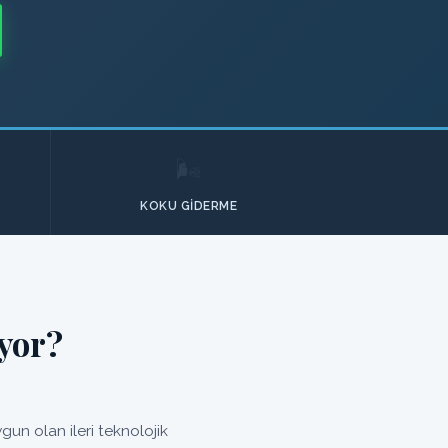
🌬️
KOKU GIDERME
yor?
un olan ileri teknolojik