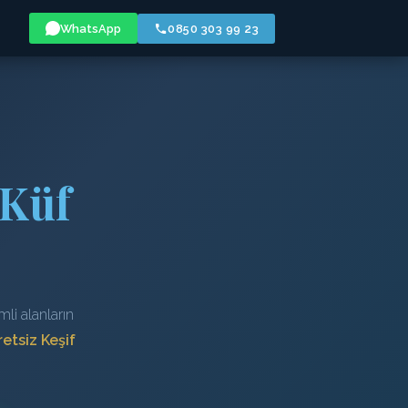
WhatsApp
0850 303 99 23
 Küf
li alanların
etsiz Keşif