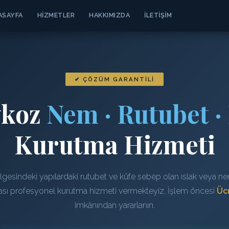
ASAYFA
HIZMETLER
HAKKIMIZDA
İLETIŞIM
✔ ÇÖZÜM GARANTILI
ykoz
Nem · Rutubet ·
Kurutma Hizmeti
esindeki yapılardaki rutubet ve küfe sebep olan ıslak veya nem
rası profesyonel kurutma hizmeti vermekteyiz. İşlem öncesi
Ücr
imkânından yararlanın.