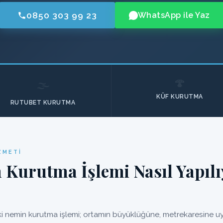
0850 303 99 23
WhatsApp ile Yaz
🍄
🌫️
KÜF KURUTMA
RUTUBET KURUTMA
ZMETI
 Kurutma İşlemi Nasıl Yapılı
 nemin kurutma işlemi; ortamın büyüklüğüne, metrekaresine uyg