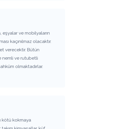
 eşyalar ve mobilyaların
ası kaçınılmaz olacaktır.
t verecektir. Bütün
e nemli ve rutubetli
mahkûm olmaktadırlar.
mı kötü kokmaya
 takım kimyasallar, küf