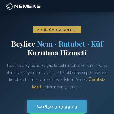
✔ ÇÖZÜM GARANTILI
Beylice
Nem · Rutubet · Küf
Kurutma Hizmeti
Beylice bölgesindeki yapılardaki rutubet ve küfe sebep
olan ıslak veya nemli alanların tespiti sonrası profesyonel
kurutma hizmeti vermekteyiz. İşlem öncesi
Ücretsiz
Keşif
imkânından yararlanın.
0850 303 99 23