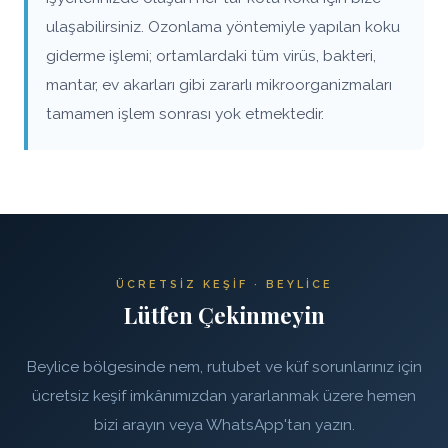
ulaşabilirsiniz. Ozonlama yöntemiyle yapılan koku
giderme işlemi; ortamlardaki tüm virüs, bakteri,
mantar, ev akarları gibi zararlı mikroorganizmaları
tamamen işlem sonrası yok etmektedir.
ÜCRETSIZ KEŞIF · BEYLICE
Lütfen Çekinmeyin
Beylice bölgesinde nem, rutubet ve küf sorunlarınız için
ücretsiz keşif imkânımızdan yararlanmak üzere hemen
bizi arayın veya WhatsApp'tan yazın.