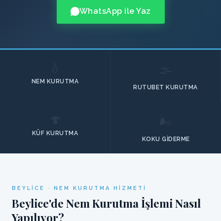
WhatsApp ile Yaz
💧
🌫️
NEM KURUTMA
RUTUBET KURUTMA
🍄
🌬️
KÜF KURUTMA
KOKU GIDERME
BEYLICE · NEM KURUTMA HIZMETI
Beylice'de Nem Kurutma İşlemi Nasıl
Yapılıyor?