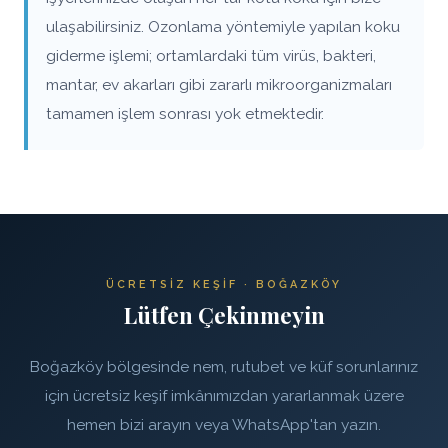
ulaşabilirsiniz. Ozonlama yöntemiyle yapılan koku
giderme işlemi; ortamlardaki tüm virüs, bakteri,
mantar, ev akarları gibi zararlı mikroorganizmaları
tamamen işlem sonrası yok etmektedir.
ÜCRETSIZ KEŞIF · BOĞAZKÖY
Lütfen Çekinmeyin
Boğazköy bölgesinde nem, rutubet ve küf sorunlarınız
için ücretsiz keşif imkânımızdan yararlanmak üzere
hemen bizi arayın veya WhatsApp'tan yazın.