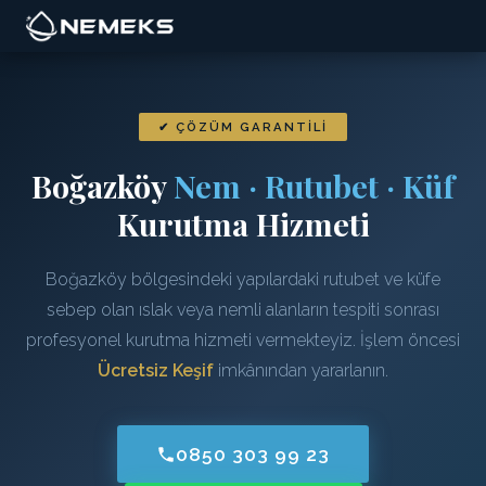
✔ ÇÖZÜM GARANTILI
Boğazköy
Nem · Rutubet · Küf
Kurutma Hizmeti
Boğazköy bölgesindeki yapılardaki rutubet ve küfe
sebep olan ıslak veya nemli alanların tespiti sonrası
profesyonel kurutma hizmeti vermekteyiz. İşlem öncesi
Ücretsiz Keşif
imkânından yararlanın.
0850 303 99 23