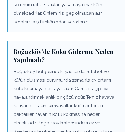
solunum rahatsızlıkları yaşamaya mahkûm
olmaktadırlar. Önleminizi geç olmadan alın,
ücretsiz keşif imkânından yararlanın.
Boğazköy'de Koku Giderme Neden
Yapılmalı?
Boğazköy bölgesindeki yapılarda, rutubet ve
küfün oluşması durumunda zamanla ev ortamı
kötü kokmaya başlayacaktır. Camları açıp evi
havalandırmak anlık bir çözümdür. Temiz havaya
karışan bir takım kimyasallar, küf mantarları,
bakteriler havanın kötü kokmasına neden
olmaktadır. Boğazköy bölgesindeki ev ve
işyerlerinizde oluşan her tür kötü koku için bize