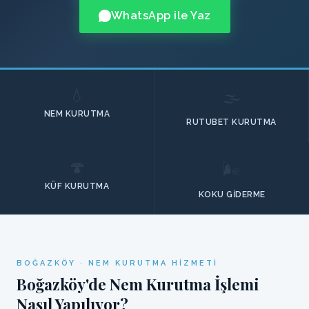
WhatsApp ile Yaz
💧
🌫️
NEM KURUTMA
RUTUBET KURUTMA
🍄
🌬️
KÜF KURUTMA
KOKU GIDERME
BOĞAZKÖY · NEM KURUTMA HIZMETI
Boğazköy'de Nem Kurutma İşlemi
Nasıl Yapılıyor?