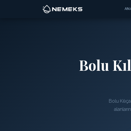
AN
Bolu Kı
Bolu Kılıç
alanları