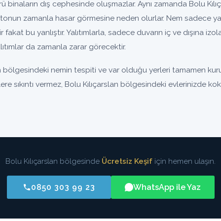
binaların dış cephesinde oluşmazlar. Aynı zamanda Bolu Kılıça
tonun zamanla hasar görmesine neden olurlar. Nem sadece yal
nir fakat bu yanlıştır. Yalıtımlarla, sadece duvarın iç ve dışına iz
ıtımlar da zamanla zarar görecektir.
n bölgesindeki nemin tespiti ve var olduğu yerleri tamamen kur
zlere sıkıntı vermez, Bolu Kılıçarslan bölgesindeki evlerinizde ko
Bolu Kılıçarslan bölgesinde
Ücretsiz Keşif
için hemen ulaşın.
0850 303 99 23
WhatsApp ile Yaz