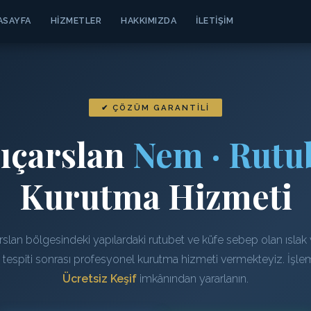
ASAYFA
HIZMETLER
HAKKIMIZDA
İLETIŞIM
✔ ÇÖZÜM GARANTILI
lıçarslan
Nem · Rutub
Kurutma Hizmeti
arslan bölgesindeki yapılardaki rutubet ve küfe sebep olan ıslak
n tespiti sonrası profesyonel kurutma hizmeti vermekteyiz. İşl
Ücretsiz Keşif
imkânından yararlanın.