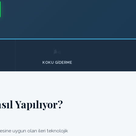
🌬️
KOKU GIDERME
ıl Yapılıyor?
sine uygun olan ileri teknolojik