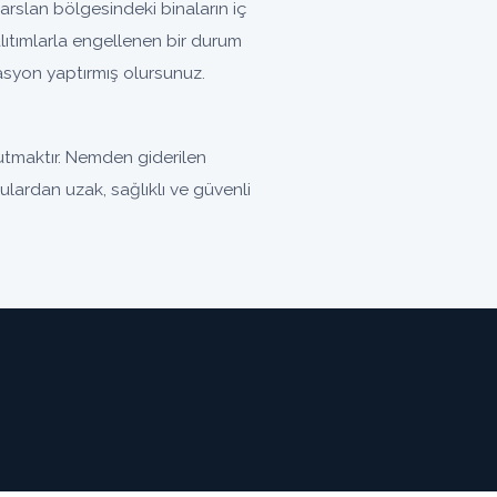
rslan bölgesindeki binaların iç
ıtımlarla engellenen bir durum
olasyon yaptırmış olursunuz.
utmaktır. Nemden giderilen
kulardan uzak, sağlıklı ve güvenli