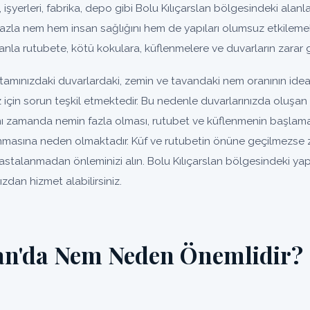
, işyerleri, fabrika, depo gibi Bolu Kılıçarslan bölgesindeki alanlar
fazla nem hem insan sağlığını hem de yapıları olumsuz etkilemek
nla rutubete, kötü kokulara, küflenmelere ve duvarların zarar 
ortamınızdaki duvarlardaki, zemin ve tavandaki nem oranının id
ız için sorun teşkil etmektedir. Bu nedenle duvarlarınızda oluş
ynı zamanda nemin fazla olması, rutubet ve küflenmenin başlaması
nmasına neden olmaktadır. Küf ve rutubetin önüne geçilmezse
. Hastalanmadan önleminizi alın. Bolu Kılıçarslan bölgesindeki ya
zdan hizmet alabilirsiniz.
lan'da Nem Neden Önemlidir?