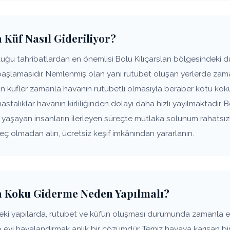
 Küf Nasıl Gideriliyor?
ğu tahribatlardan en önemlisi Bolu Kılıçarslan bölgesindeki du
başlamasıdır. Nemlenmiş olan yani rutubet oluşan yerlerde zam
şan küfler zamanla havanın rutubetli olmasıyla beraber kötü k
hastalıklar havanın kirliliğinden dolayı daha hızlı yayılmaktadır.
de yaşayan insanların ilerleyen süreçte mutlaka solunum rahats
geç olmadan alın, ücretsiz keşif imkânından yararlanın.
da Koku Giderme Neden Yapılmalı?
deki yapılarda, rutubet ve küfün oluşması durumunda zamanla 
p evi havalandırmak anlık bir çözümdür. Temiz havaya karışan bir