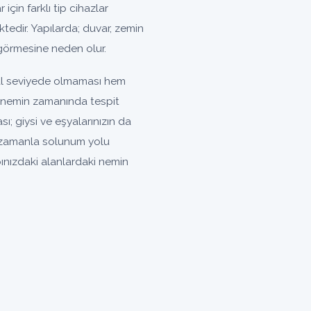
 için farklı tip cihazlar
tedir. Yapılarda; duvar, zemin
görmesine neden olur.
eal seviyede olmaması hem
an nemin zamanında tespit
; giysi ve eşyalarınızın da
 zamanla solunum yolu
pınızdaki alanlardaki nemin