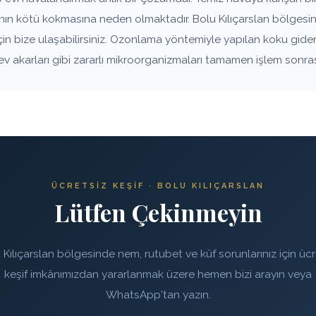
anın kötü kokmasına neden olmaktadır. Bolu Kılıçarslan bölgesin
çin bize ulaşabilirsiniz. Ozonlama yöntemiyle yapılan koku gide
 ev akarları gibi zararlı mikroorganizmaları tamamen işlem sonra
ÜCRETSIZ KEŞIF · BOLU KILIÇARSLAN
Lütfen Çekinmeyin
 Kılıçarslan bölgesinde nem, rutubet ve küf sorunlarınız için ücr
keşif imkânımızdan yararlanmak üzere hemen bizi arayın veya
WhatsApp'tan yazın.