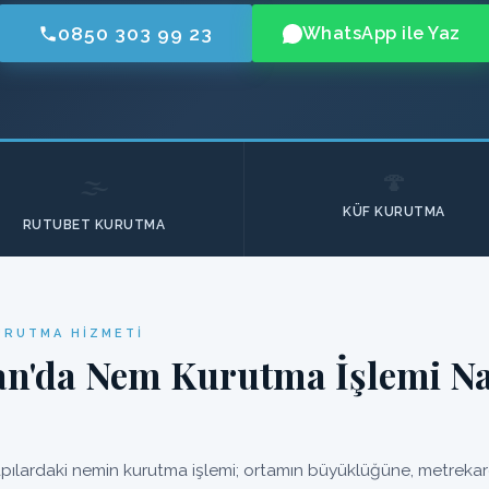
0850 303 99 23
WhatsApp ile Yaz
🍄
🌫️
KÜF KURUTMA
RUTUBET KURUTMA
KURUTMA HIZMETI
an'da Nem Kurutma İşlemi Nas
apılardaki nemin kurutma işlemi; ortamın büyüklüğüne, metrekare