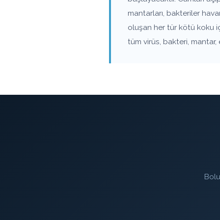
mantarları, bakteriler hav
oluşan her tür kötü koku i
tüm virüs, bakteri, mantar,
Bolu