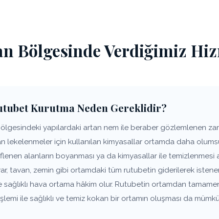
an Bölgesinde Verdiğimiz Hi
Rutubet Kurutma Neden Gereklidir?
bölgesindeki yapılardaki artan nem ile beraber gözlemlenen zarar
lan lekelenmeler için kullanılan kimyasallar ortamda daha olums
flenen alanların boyanması ya da kimyasallar ile temizlenmesi 
ar, tavan, zemin gibi ortamdaki tüm rutubetin giderilerek iste
ve sağlıklı hava ortama hâkim olur. Rutubetin ortamdan tamame
lemi ile sağlıklı ve temiz kokan bir ortamın oluşması da mümkü