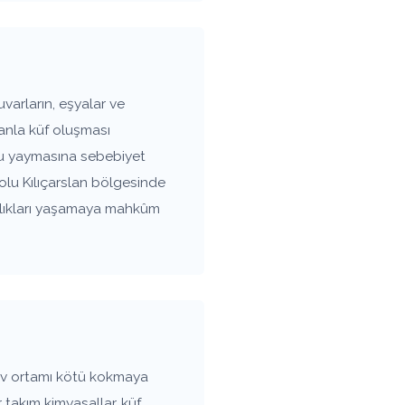
varların, eşyalar ve
anla küf oluşması
oku yaymasına sebebiyet
 Bolu Kılıçarslan bölgesinde
ızlıkları yaşamaya mahkûm
ev ortamı kötü kokmaya
 takım kimyasallar, küf