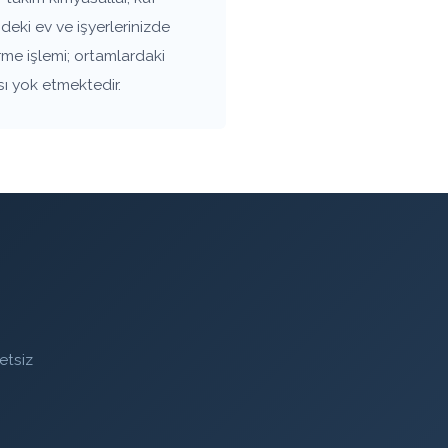
deki ev ve işyerlerinizde
rme işlemi; ortamlardaki
sı yok etmektedir.
etsiz