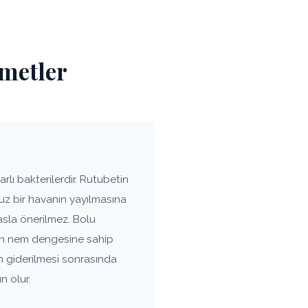
zmetler
lı bakterilerdir. Rutubetin
uz bir havanın yayılmasına
asla önerilmez. Bolu
nen nem dengesine sahip
n giderilmesi sonrasında
n olur.