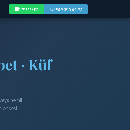
WhatsApp
0850 303 99 23
et · Küf
 veya nemli
em öncesi