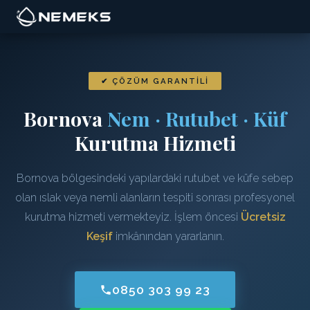
✔ ÇÖZÜM GARANTILI
Bornova
Nem · Rutubet · Küf
Kurutma Hizmeti
Bornova bölgesindeki yapılardaki rutubet ve küfe sebep
olan ıslak veya nemli alanların tespiti sonrası profesyonel
kurutma hizmeti vermekteyiz. İşlem öncesi
Ücretsiz
Keşif
imkânından yararlanın.
0850 303 99 23