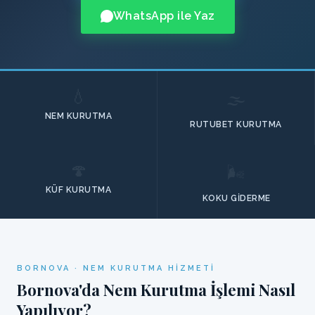
WhatsApp ile Yaz
💧
🌫️
NEM KURUTMA
RUTUBET KURUTMA
🍄
🌬️
KÜF KURUTMA
KOKU GIDERME
BORNOVA · NEM KURUTMA HIZMETI
Bornova'da Nem Kurutma İşlemi Nasıl
Yapılıyor?