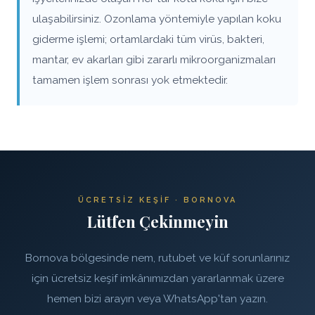
ulaşabilirsiniz. Ozonlama yöntemiyle yapılan koku
giderme işlemi; ortamlardaki tüm virüs, bakteri,
mantar, ev akarları gibi zararlı mikroorganizmaları
tamamen işlem sonrası yok etmektedir.
ÜCRETSIZ KEŞIF · BORNOVA
Lütfen Çekinmeyin
Bornova bölgesinde nem, rutubet ve küf sorunlarınız
için ücretsiz keşif imkânımızdan yararlanmak üzere
hemen bizi arayın veya WhatsApp'tan yazın.