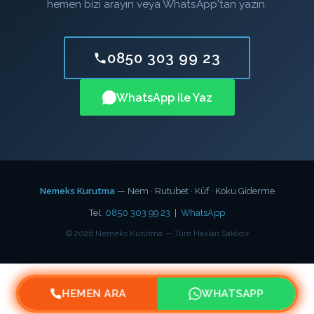
hemen bizi arayın veya WhatsApp'tan yazın.
0850 303 99 23
WhatsApp ile Yaz
Nemeks Kurutma
— Nem · Rutubet · Küf · Koku Giderme
Tel:
0850 303 99 23
|
WhatsApp
©
2026
Nemeks Kurutma — Tüm Hakları Saklıdır
HEMEN ARA
WHATSAPP