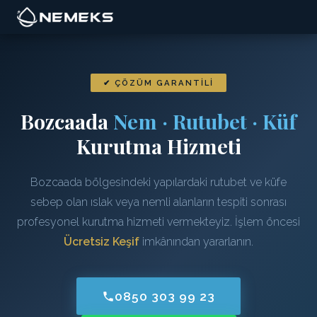
✔ ÇÖZÜM GARANTILI
Bozcaada
Nem · Rutubet · Küf
Kurutma Hizmeti
Bozcaada bölgesindeki yapılardaki rutubet ve küfe
sebep olan ıslak veya nemli alanların tespiti sonrası
profesyonel kurutma hizmeti vermekteyiz. İşlem öncesi
Ücretsiz Keşif
imkânından yararlanın.
0850 303 99 23