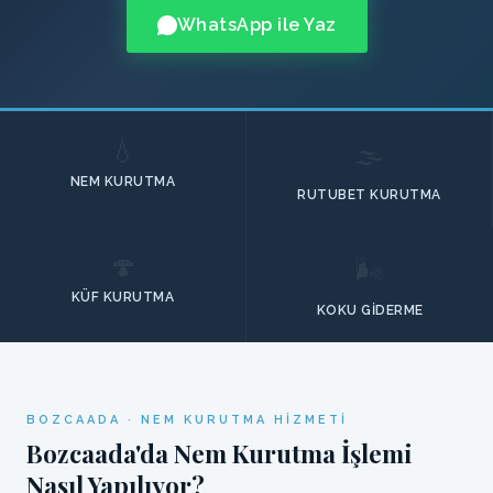
WhatsApp ile Yaz
💧
🌫️
NEM KURUTMA
RUTUBET KURUTMA
🍄
🌬️
KÜF KURUTMA
KOKU GIDERME
BOZCAADA · NEM KURUTMA HIZMETI
Bozcaada'da Nem Kurutma İşlemi
Nasıl Yapılıyor?