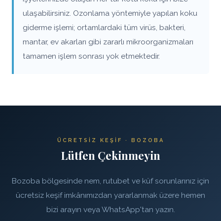
ulaşabilirsiniz. Ozonlama yöntemiyle yapılan koku
giderme işlemi; ortamlardaki tüm virüs, bakteri,
mantar, ev akarları gibi zararlı mikroorganizmaları
tamamen işlem sonrası yok etmektedir.
ÜCRETSIZ KEŞIF · BOZOBA
Lütfen Çekinmeyin
Bozoba bölgesinde nem, rutubet ve küf sorunlarınız için
ücretsiz keşif imkânımızdan yararlanmak üzere hemen
bizi arayın veya WhatsApp'tan yazın.