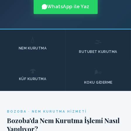
WhatsApp ile Yaz
💧
🌫️
NEM KURUTMA
RUTUBET KURUTMA
🍄
🌬️
KÜF KURUTMA
KOKU GIDERME
BOZOBA · NEM KURUTMA HIZMETI
Bozoba'da Nem Kurutma İşlemi Nasıl
Yapılıyor?