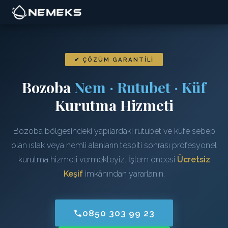
✔ ÇÖZÜM GARANTILI
Bozoba
Nem · Rutubet · Küf
Kurutma Hizmeti
Bozoba bölgesindeki yapılardaki rutubet ve küfe sebep
olan ıslak veya nemli alanların tespiti sonrası profesyonel
kurutma hizmeti vermekteyiz. İşlem öncesi
Ücretsiz
Keşif
imkânından yararlanın.
0850 303 99 23