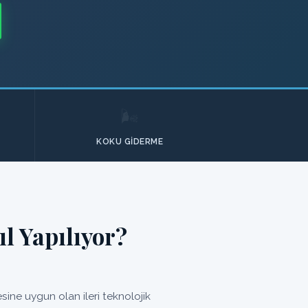
🌬️
KOKU GIDERME
l Yapılıyor?
ine uygun olan ileri teknolojik