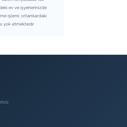
ki ev ve işyerlerinizde
rme işlemi; ortamlardaki
sı yok etmektedir.
etsiz