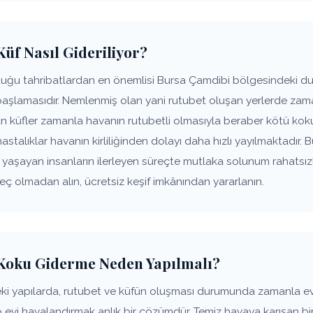
üf Nasıl Gideriliyor?
uğu tahribatlardan en önemlisi Bursa Çamdibi bölgesindeki duv
başlamasıdır. Nemlenmiş olan yani rutubet oluşan yerlerde zam
şan küfler zamanla havanın rutubetli olmasıyla beraber kötü k
hastalıklar havanın kirliliğinden dolayı daha hızlı yayılmaktadır
de yaşayan insanların ilerleyen süreçte mutlaka solunum rahats
geç olmadan alın, ücretsiz keşif imkânından yararlanın.
Koku Giderme Neden Yapılmalı?
ki yapılarda, rutubet ve küfün oluşması durumunda zamanla e
p evi havalandırmak anlık bir çözümdür. Temiz havaya karışan bir