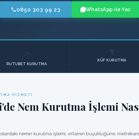
0850 303 99 23
WhatsApp ile Yaz
🍄
🌫️
KÜF KURUTMA
RUTUBET KURUTMA
UTMA HIZMETI
'de Nem Kurutma İşlemi Nası
lardaki nemin kurutma işlemi; ortamın büyüklüğüne, metrekares