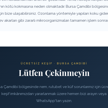
anın kötü kokmasına neden olmaktadır. Bursa Çamdibi bölgesinde
çin bize ulaşabilirsiniz. Ozonlama yöntemiyle yapılan koku gide
 ev akarları gibi zararlı mikroorganizmaları tamamen işlem sonra
ÜCRETSIZ KEŞIF · BURSA ÇAMDIBI
Lütfen Çekinmeyin
a Çamdibi bölgesinde nem, rutubet ve küf sorunlarınız için ücr
keşif imkânımızdan yararlanmak üzere hemen bizi arayın veya
WhatsApp'tan yazın.