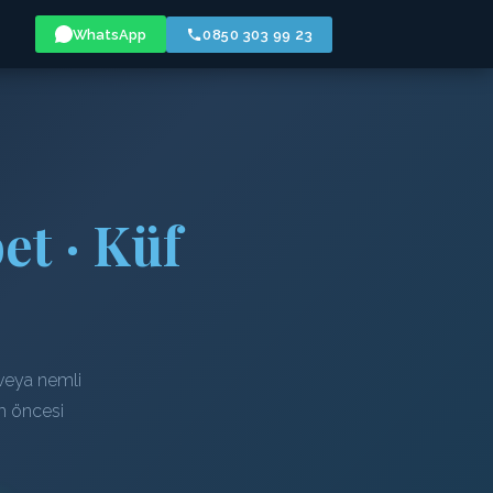
WhatsApp
0850 303 99 23
et · Küf
 veya nemli
em öncesi