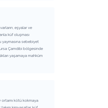
arların, eşyalar ve
anla küf oluşması
oku yaymasına sebebiyet
. Bursa Çamdibi bölgesinde
ızlıkları yaşamaya mahkûm
v ortamı kötü kokmaya
 takım kimyasallar, küf