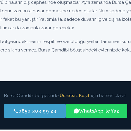
binaların dış cephesinde oluşmazlar. Aynı zamanda Bursa Çamd
tonun zamanla hasar görmesine neden olurlar. Nem sadece yal
nir fakat bu yanlıştır. Yalıtımlarla, sadece duvarın iç ve dışına iz
ıtımlar da zamanla zarar görecektir.
bölgesindeki nemin tespiti ve var olduğu yerleri tamamen kuru
izlere sıkıntı vermez, Bursa Çamdibi bölgesindeki evlerinizde kok
Bursa Çamdibi bölgesinde
Ücretsiz Keşif
için hemen ulaşın.
0850 303 99 23
WhatsApp ile Yaz