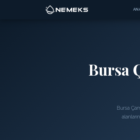
AN
Bursa 
Bursa Çamd
alanları