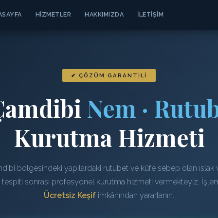
ASAYFA
HIZMETLER
HAKKIMIZDA
İLETIŞIM
✔ ÇÖZÜM GARANTILI
Çamdibi
Nem · Rutub
Kurutma Hizmeti
ibi bölgesindeki yapılardaki rutubet ve küfe sebep olan ıslak
n tespiti sonrası profesyonel kurutma hizmeti vermekteyiz. İşl
Ücretsiz Keşif
imkânından yararlanın.