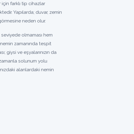
çin farklı tip cihazlar
tedir. Yapılarda; duvar, zemin
görmesine neden olur.
al seviyede olmaması hem
an nemin zamanında tespit
; giysi ve eşyalarınızın da
 zamanla solunum yolu
ınızdaki alanlardaki nemin