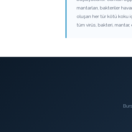
mantarları, bakteriler hav
oluşan her tür kötü koku i
tüm virüs, bakteri, mantar,
Burs