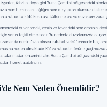
, işyerleri, fabrika, depo gibi Bursa Çamdibi bölgesindeki alanlar i
fazla nem hem insan sağlığını hem de yapıları olumsuz etkilemek
nla rutubete, kötü kokulara, küflenmelere ve duvarların zarar 
amınızdaki duvarlardaki, zemin ve tavandaki nem oranının ide
ız için sorun teşkil etmektedir. Bu nedenle duvarlarınızda oluş
ynı zamanda nemin fazla olması, rutubet ve küflenmenin başlaması
nmasına neden olmaktadır. Küf ve rutubetin önüne geçilmezse
. Hastalanmadan önleminizi alın. Bursa Çamdibi bölgesindeki yap
zdan hizmet alabilirsiniz.
'de Nem Neden Önemlidir?