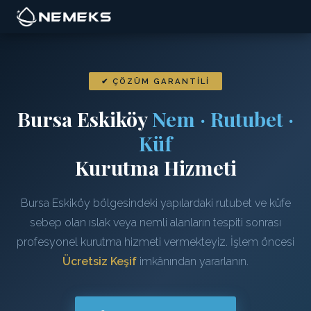
✔ ÇÖZÜM GARANTILI
Bursa Eskiköy
Nem · Rutubet ·
Küf
Kurutma Hizmeti
Bursa Eskiköy bölgesindeki yapılardaki rutubet ve küfe
sebep olan ıslak veya nemli alanların tespiti sonrası
profesyonel kurutma hizmeti vermekteyiz. İşlem öncesi
Ücretsiz Keşif
imkânından yararlanın.