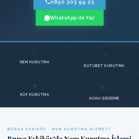
0850 303 99 23
WhatsApp ile Yaz
💧
🌫️
NEM KURUTMA
RUTUBET KURUTMA
🍄
🌬️
KÜF KURUTMA
KOKU GIDERME
BURSA ESKIKÖY · NEM KURUTMA HIZMETI
Bursa Eskiköy'de Nem Kurutma İşlemi