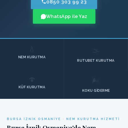
0850 303 99 23
WhatsApp ile Yaz
💧
🌫️
NEM KURUTMA
RUTUBET KURUTMA
🍄
🌬️
KÜF KURUTMA
KOKU GIDERME
BURSA İZNIK OSMANIYE · NEM KURUTMA HIZMETI
Bursa İznik Osmaniye'de Nem