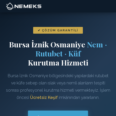
✔ ÇÖZÜM GARANTILI
Bursa İznik Osmaniye
Nem ·
Rutubet · Küf
Kurutma Hizmeti
Bursa İznik Osmaniye bölgesindeki yapılardaki rutubet
ve küfe sebep olan ıslak veya nemli alanların tespiti
sonrası profesyonel kurutma hizmeti vermekteyiz. İşlem
öncesi
Ücretsiz Keşif
imkânından yararlanın.