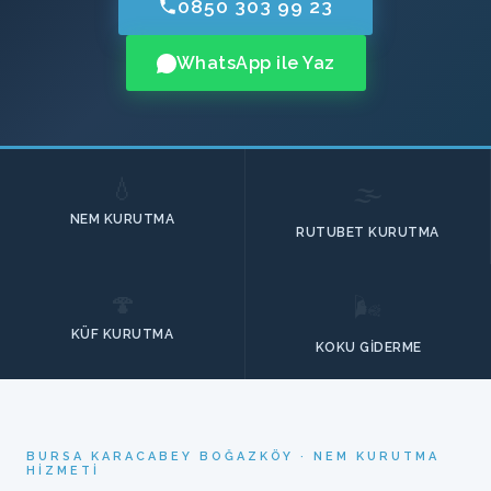
0850 303 99 23
WhatsApp ile Yaz
💧
🌫️
NEM KURUTMA
RUTUBET KURUTMA
🍄
🌬️
KÜF KURUTMA
KOKU GIDERME
BURSA KARACABEY BOĞAZKÖY · NEM KURUTMA
HIZMETI