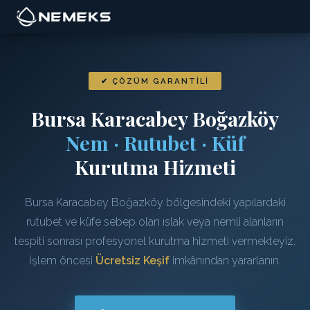
✔ ÇÖZÜM GARANTILI
Bursa Karacabey Boğazköy
Nem · Rutubet · Küf
Kurutma Hizmeti
Bursa Karacabey Boğazköy bölgesindeki yapılardaki
rutubet ve küfe sebep olan ıslak veya nemli alanların
tespiti sonrası profesyonel kurutma hizmeti vermekteyiz.
İşlem öncesi
Ücretsiz Keşif
imkânından yararlanın.