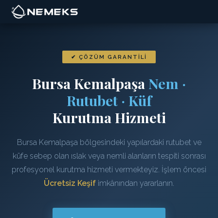
✔ ÇÖZÜM GARANTILI
Bursa Kemalpaşa
Nem ·
Rutubet · Küf
Kurutma Hizmeti
Bursa Kemalpaşa bölgesindeki yapılardaki rutubet ve
küfe sebep olan ıslak veya nemli alanların tespiti sonrası
profesyonel kurutma hizmeti vermekteyiz. İşlem öncesi
Ücretsiz Keşif
imkânından yararlanın.