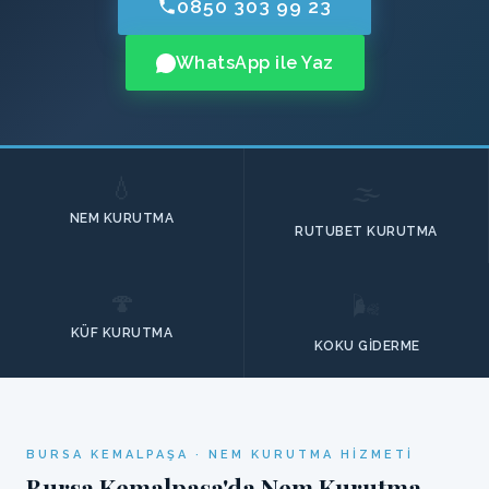
0850 303 99 23
WhatsApp ile Yaz
💧
🌫️
NEM KURUTMA
RUTUBET KURUTMA
🍄
🌬️
KÜF KURUTMA
KOKU GIDERME
BURSA KEMALPAŞA · NEM KURUTMA HIZMETI
Bursa Kemalpaşa'da Nem Kurutma