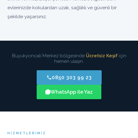
evlerinizde kokulardan uzak, sağlıklı ve güvenli bir
şekilde yaşarsınız.
Buyukyoncali Merkez bölgesinde
Ücretsiz Keşif
için
hemen ulaşın.
0850 303 99 23
WhatsApp ile Yaz
HIZMETLERIMIZ