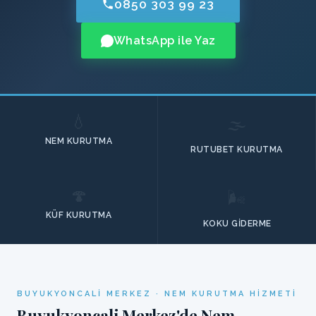
0850 303 99 23
WhatsApp ile Yaz
💧
🌫️
NEM KURUTMA
RUTUBET KURUTMA
🍄
🌬️
KÜF KURUTMA
KOKU GIDERME
BUYUKYONCALI MERKEZ · NEM KURUTMA HIZMETI
Buyukyoncali Merkez'de Nem