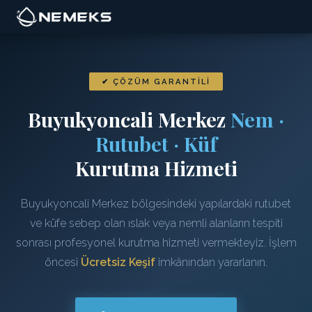
✔ ÇÖZÜM GARANTILI
Buyukyoncali Merkez
Nem ·
Rutubet · Küf
Kurutma Hizmeti
Buyukyoncali Merkez bölgesindeki yapılardaki rutubet
ve küfe sebep olan ıslak veya nemli alanların tespiti
sonrası profesyonel kurutma hizmeti vermekteyiz. İşlem
öncesi
Ücretsiz Keşif
imkânından yararlanın.