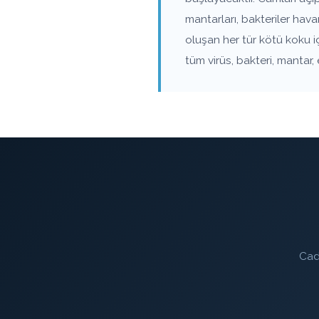
mantarları, bakteriler ha
oluşan her tür kötü koku i
tüm virüs, bakteri, mantar,
Cad