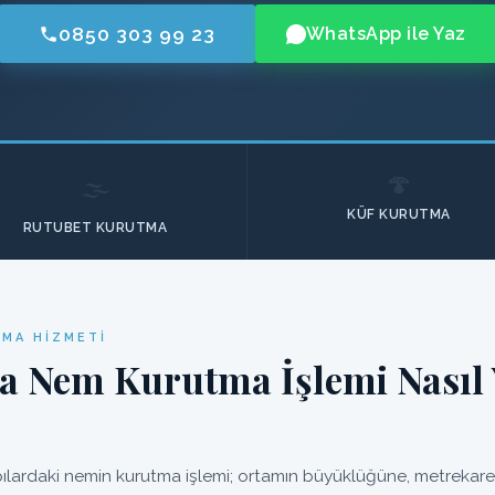
0850 303 99 23
WhatsApp ile Yaz
🍄
🌫️
KÜF KURUTMA
RUTUBET KURUTMA
MA HIZMETI
a Nem Kurutma İşlemi Nasıl 
ardaki nemin kurutma işlemi; ortamın büyüklüğüne, metrekaresi