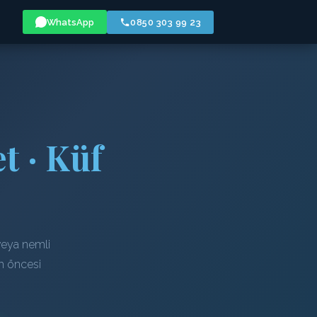
WhatsApp
0850 303 99 23
t · Küf
veya nemli
em öncesi