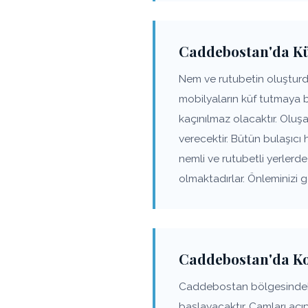
Caddebostan'da Küf
Nem ve rutubetin oluşturd
mobilyaların küf tutmaya 
kaçınılmaz olacaktır. Olu
verecektir. Bütün bulaşıcı
nemli ve rutubetli yerler
olmaktadırlar. Önleminizi 
Caddebostan'da K
Caddebostan bölgesindeki
başlayacaktır. Camları açı