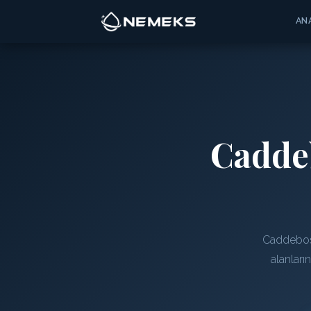
AN
Cadde
Caddebost
alanları