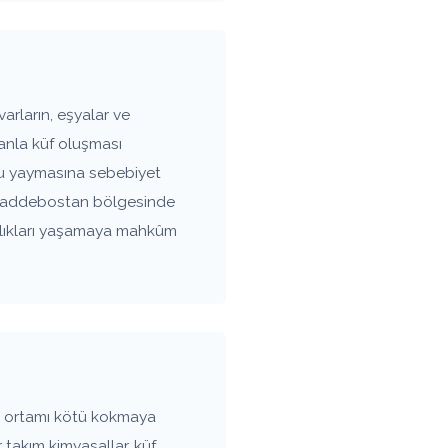
rların, eşyalar ve
anla küf oluşması
oku yaymasına sebebiyet
ır. Caddebostan bölgesinde
ızlıkları yaşamaya mahkûm
v ortamı kötü kokmaya
 takım kimyasallar, küf