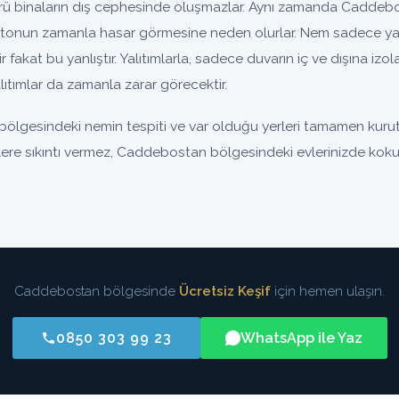
 binaların dış cephesinde oluşmazlar. Aynı zamanda Caddebos
tonun zamanla hasar görmesine neden olurlar. Nem sadece yal
nir fakat bu yanlıştır. Yalıtımlarla, sadece duvarın iç ve dışına iz
ıtımlar da zamanla zarar görecektir.
lgesindeki nemin tespiti ve var olduğu yerleri tamamen kurut
izlere sıkıntı vermez, Caddebostan bölgesindeki evlerinizde koku
Caddebostan bölgesinde
Ücretsiz Keşif
için hemen ulaşın.
0850 303 99 23
WhatsApp ile Yaz