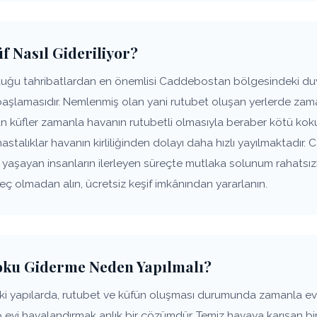
 Nasıl Gideriliyor?
uğu tahribatlardan en önemlisi Caddebostan bölgesindeki duva
başlamasıdır. Nemlenmiş olan yani rutubet oluşan yerlerde zam
şan küfler zamanla havanın rutubetli olmasıyla beraber kötü k
 hastalıklar havanın kirliliğinden dolayı daha hızlı yayılmaktad
de yaşayan insanların ilerleyen süreçte mutlaka solunum rahats
geç olmadan alın, ücretsiz keşif imkânından yararlanın.
oku Giderme Neden Yapılmalı?
 yapılarda, rutubet ve küfün oluşması durumunda zamanla e
p evi havalandırmak anlık bir çözümdür. Temiz havaya karışan bir