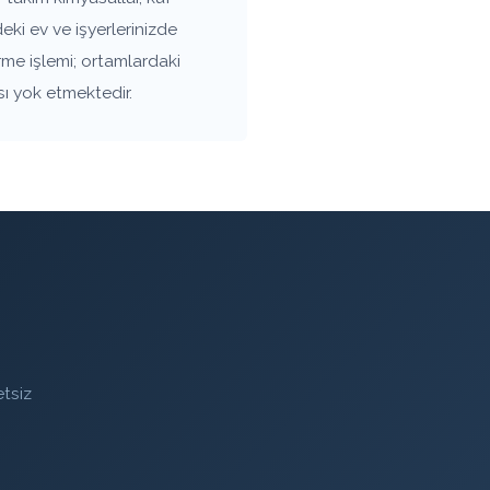
ki ev ve işyerlerinizde
rme işlemi; ortamlardaki
sı yok etmektedir.
tsiz