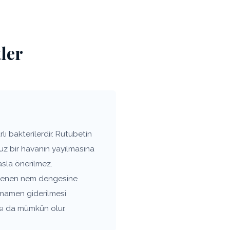
ler
 bakterilerdir. Rutubetin
uz bir havanın yayılmasına
asla önerilmez.
istenen nem dengesine
amamen giderilmesi
sı da mümkün olur.