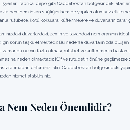
v, işyerleri, fabrika, depo gibi Caddebostan bölgesindeki alanlar i
fazla nem hem insan sağlığını hem de yapıları olumsuz etkilemek
nla rutubete, kötü kokulara, küflenmelere ve duvarların zarar 
mınızdaki duvarlardaki, zemin ve tavandaki nem oranının idea
ız için sorun teşkil etmektedir. Bu nedenle duvarlarınızda oluş
ynı zamanda nemin fazla olması, rutubet ve küflenmenin başlaması
nmasına neden olmaktadır. Küf ve rutubetin önüne geçilmezse
r. Hastalanmadan önleminizi alın. Caddebostan bölgesindeki yapı
zdan hizmet alabilirsiniz.
da Nem Neden Önemlidir?