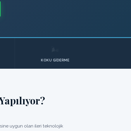
🌬️
KOKU GIDERME
Yapılıyor?
ne uygun olan ileri teknolojik