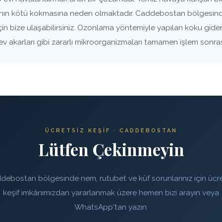
vanın kötü kokmasına neden olmaktadır. Caddebostan bölgesinde
çin bize ulaşabilirsiniz. Ozonlama yöntemiyle yapılan koku gide
 ev akarları gibi zararlı mikroorganizmaları tamamen işlem sonra
ÜCRETSIZ KEŞIF · CADDEBOSTAN
Lütfen Çekinmeyin
debostan bölgesinde nem, rutubet ve küf sorunlarınız için ücre
keşif imkânımızdan yararlanmak üzere hemen bizi arayın veya
WhatsApp'tan yazın.