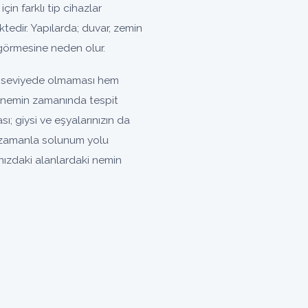
çin farklı tip cihazlar
tedir. Yapılarda; duvar, zemin
görmesine neden olur.
l seviyede olmaması hem
an nemin zamanında tespit
; giysi ve eşyalarınızın da
 zamanla solunum yolu
nızdaki alanlardaki nemin