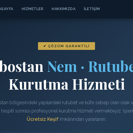
ASAYFA
HIZMETLER
HAKKIMIZDA
İLETIŞIM
✔ ÇÖZÜM GARANTILI
bostan
Nem · Rutube
Kurutma Hizmeti
an bölgesindeki yapılardaki rutubet ve küfe sebep olan ıslak 
n tespiti sonrası profesyonel kurutma hizmeti vermekteyiz. İşl
Ücretsiz Keşif
imkânından yararlanın.