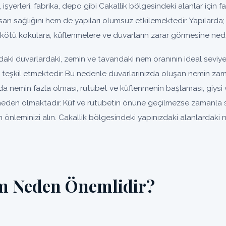
, işyerleri, fabrika, depo gibi Cakallik bölgesindeki alanlar için fa
an sağlığını hem de yapıları olumsuz etkilemektedir. Yapılarda;
kötü kokulara, küflenmelere ve duvarların zarar görmesine nede
daki duvarlardaki, zemin ve tavandaki nem oranının ideal sevi
un teşkil etmektedir. Bu nedenle duvarlarınızda oluşan nemin za
da nemin fazla olması, rutubet ve küflenmenin başlaması; giysi 
eden olmaktadır. Küf ve rutubetin önüne geçilmezse zamanla so
önleminizi alın. Cakallik bölgesindeki yapınızdaki alanlardaki 
em Neden Önemlidir?