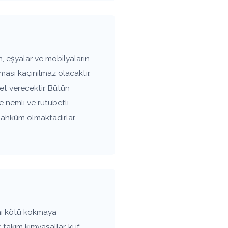
, eşyalar ve mobilyaların
ası kaçınılmaz olacaktır.
t verecektir. Bütün
e nemli ve rutubetli
mahkûm olmaktadırlar.
mı kötü kokmaya
 takım kimyasallar, küf