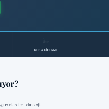
🌬️
KOKU GIDERME
ıyor?
un olan ileri teknolojik