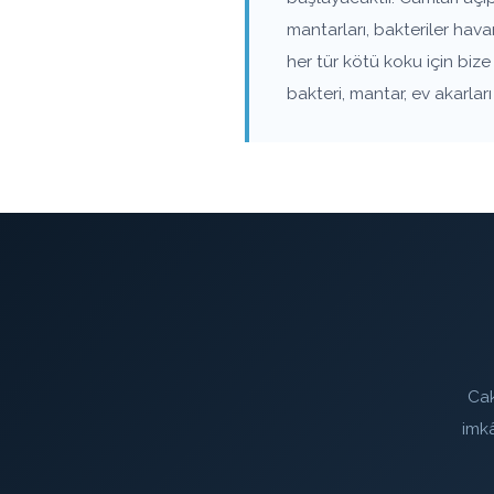
mantarları, bakteriler hav
her tür kötü koku için biz
bakteri, mantar, ev akarla
Cak
imk