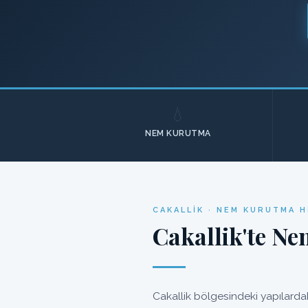
💧
NEM KURUTMA
CAKALLIK · NEM KURUTMA H
Cakallik'te Ne
Cakallik bölgesindeki yapılarda