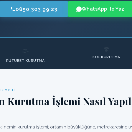
0850 303 99 23
WhatsApp ile Yaz
🍄
🌫️
KÜF KURUTMA
RUTUBET KURUTMA
IZMETI
m Kurutma İşlemi Nasıl Yapıl
ki nemin kurutma işlemi; ortamın büyüklüğüne, metrekaresine uyg