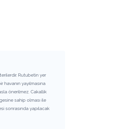
rilerdir. Rutubetin yer
bir havanın yayılmasına
sla önerilmez. Cakallik
gesine sahip olması ile
esi sonrasında yapılacak