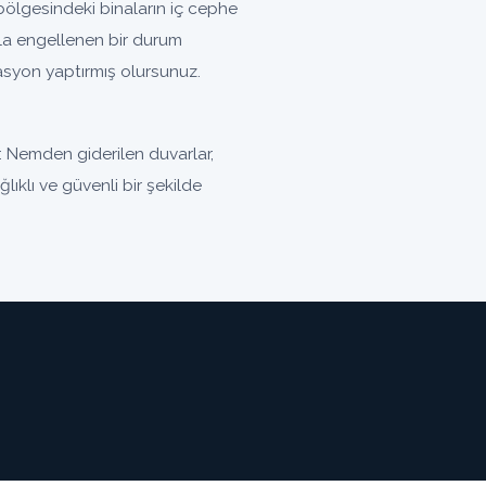
ölgesindeki binaların iç cephe
la engellenen bir durum
olasyon yaptırmış olursunuz.
. Nemden giderilen duvarlar,
lıklı ve güvenli bir şekilde