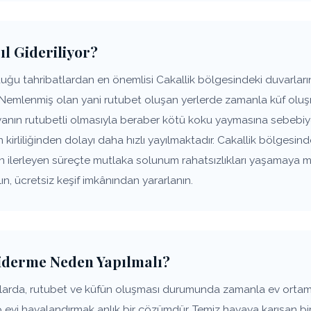
ıl Gideriliyor?
ğu tahribatlardan en önemlisi Cakallik bölgesindeki duvarların
 Nemlenmiş olan yani rutubet oluşan yerlerde zamanla küf oluşm
anın rutubetli olmasıyla beraber kötü koku yaymasına sebebiye
n kirliliğinden dolayı daha hızlı yayılmaktadır. Cakallik bölgesind
ın ilerleyen süreçte mutlaka solunum rahatsızlıkları yaşamaya 
n, ücretsiz keşif imkânından yararlanın.
Giderme Neden Yapılmalı?
pılarda, rutubet ve küfün oluşması durumunda zamanla ev orta
p evi havalandırmak anlık bir çözümdür. Temiz havaya karışan bir