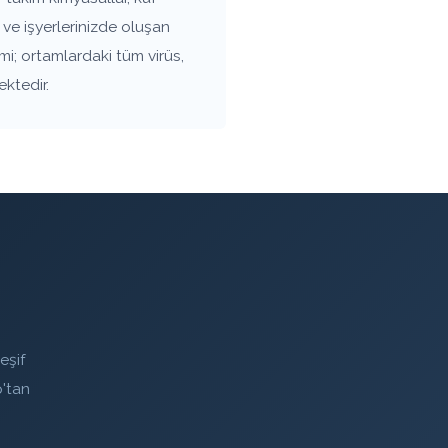
ve işyerlerinizde oluşan
mi; ortamlardaki tüm virüs,
ektedir.
eşif
'tan