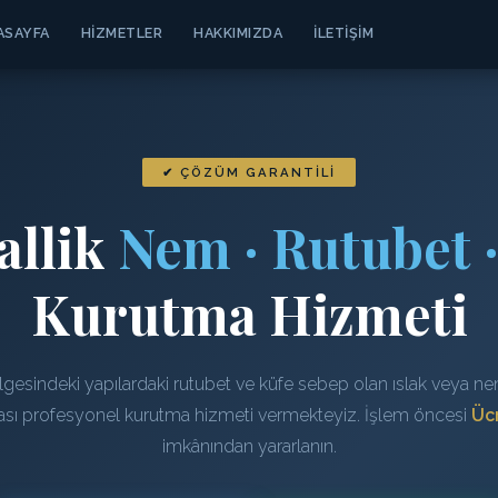
ASAYFA
HIZMETLER
HAKKIMIZDA
İLETIŞIM
✔ ÇÖZÜM GARANTILI
allik
Nem · Rutubet 
Kurutma Hizmeti
lgesindeki yapılardaki rutubet ve küfe sebep olan ıslak veya nem
rası profesyonel kurutma hizmeti vermekteyiz. İşlem öncesi
Ücr
imkânından yararlanın.