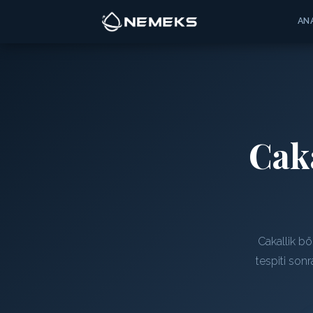
AN
Cak
Cakallik bö
tespiti son