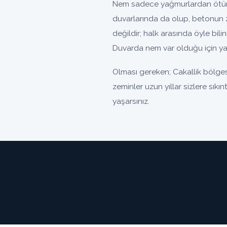
Nem sadece yağmurlardan ötürü 
duvarlarında da olup, betonun 
değildir; halk arasında öyle bili
Duvarda nem var olduğu için yal
Olması gereken; Cakallik bölges
zeminler uzun yıllar sizlere sıkı
yaşarsınız.