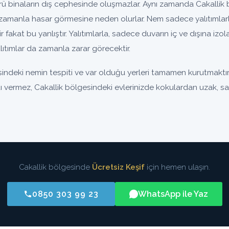
binaların dış cephesinde oluşmazlar. Aynı zamanda Cakallik b
zamanla hasar görmesine neden olurlar. Nem sadece yalıtımlar
nir fakat bu yanlıştır. Yalıtımlarla, sadece duvarın iç ve dışına iz
ıtımlar da zamanla zarar görecektir.
indeki nemin tespiti ve var olduğu yerleri tamamen kurutmaktır
ntı vermez, Cakallik bölgesindeki evlerinizde kokulardan uzak, sağ
Cakallik bölgesinde
Ücretsiz Keşif
için hemen ulaşın.
0850 303 99 23
WhatsApp ile Yaz