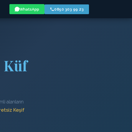
WhatsApp
0850 303 99 23
· Küf
li alanların
etsiz Keşif