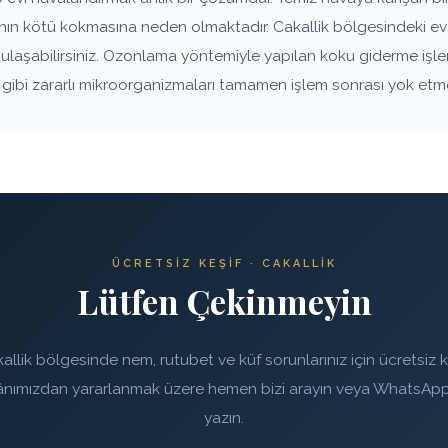
anın kötü kokmasına neden olmaktadır. Cakallik bölgesindeki ev 
e ulaşabilirsiniz. Ozonlama yöntemiyle yapılan koku giderme işle
rı gibi zararlı mikroorganizmaları tamamen işlem sonrası yok etm
ÜCRETSIZ KEŞIF · CAKALLIK
Lütfen Çekinmeyin
allik bölgesinde nem, rutubet ve küf sorunlarınız için ücretsiz k
ânımızdan yararlanmak üzere hemen bizi arayın veya WhatsApp
yazın.