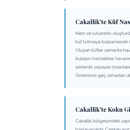
Cakallik'te Küf Nas
Nem ve rutubetin oluşturdu
küf tutmaya başlamasıdır.
Oluşan küfler zamanla hav
bulaşıcı hastalıklar havanı
yerlerde yaşayan insanlar
Önleminizi geç olmadan alı
Cakallik'te Koku 
Cakallik bölgesindeki ya
başlayacaktır. Camları açı