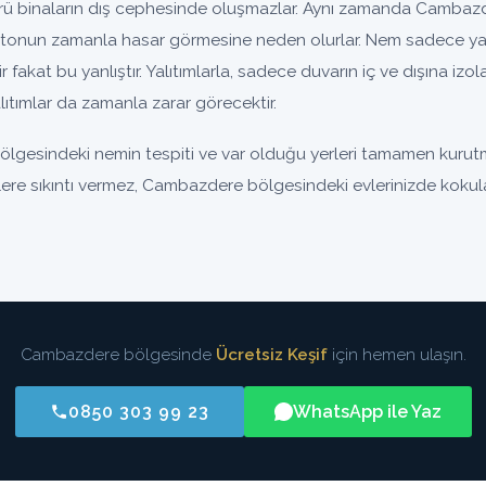
 binaların dış cephesinde oluşmazlar. Aynı zamanda Cambazde
tonun zamanla hasar görmesine neden olurlar. Nem sadece yal
nir fakat bu yanlıştır. Yalıtımlarla, sadece duvarın iç ve dışına iz
ıtımlar da zamanla zarar görecektir.
gesindeki nemin tespiti ve var olduğu yerleri tamamen kurutm
izlere sıkıntı vermez, Cambazdere bölgesindeki evlerinizde kokul
Cambazdere bölgesinde
Ücretsiz Keşif
için hemen ulaşın.
0850 303 99 23
WhatsApp ile Yaz