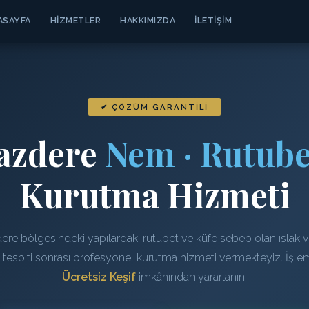
ASAYFA
HIZMETLER
HAKKIMIZDA
İLETIŞIM
✔ ÇÖZÜM GARANTILI
azdere
Nem · Rutube
Kurutma Hizmeti
e bölgesindeki yapılardaki rutubet ve küfe sebep olan ıslak 
n tespiti sonrası profesyonel kurutma hizmeti vermekteyiz. İşl
Ücretsiz Keşif
imkânından yararlanın.