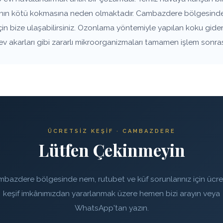
vanın kötü kokmasına neden olmaktadır. Cambazdere bölgesindek
çin bize ulaşabilirsiniz. Ozonlama yöntemiyle yapılan koku gide
 ev akarları gibi zararlı mikroorganizmaları tamamen işlem sonra
ÜCRETSIZ KEŞIF · CAMBAZDERE
Lütfen Çekinmeyin
bazdere bölgesinde nem, rutubet ve küf sorunlarınız için ücre
keşif imkânımızdan yararlanmak üzere hemen bizi arayın veya
WhatsApp'tan yazın.