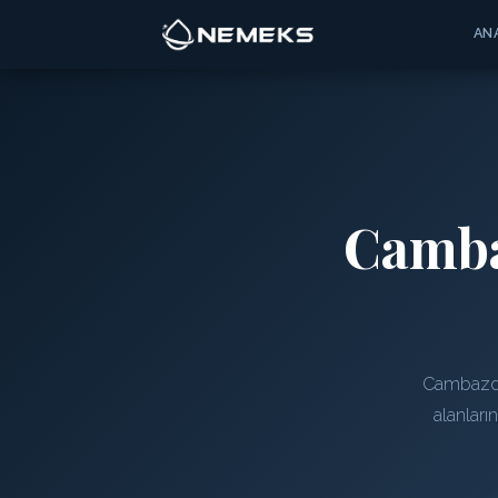
AN
Camb
Cambazder
alanları