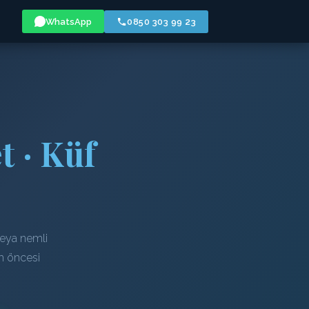
WhatsApp
0850 303 99 23
t · Küf
veya nemli
em öncesi