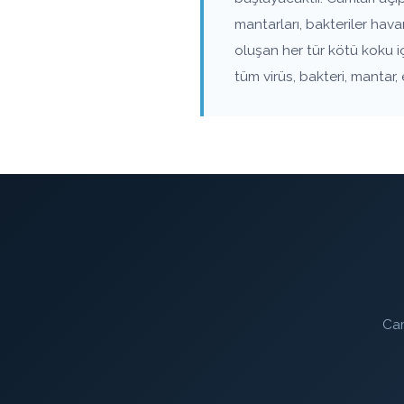
mantarları, bakteriler ha
oluşan her tür kötü koku i
tüm virüs, bakteri, mantar,
Cam