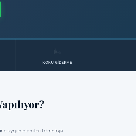
🌬️
KOKU GIDERME
apılıyor?
e uygun olan ileri teknolojik