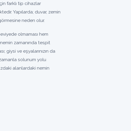
n farklı tip cihazlar
tedir. Yapılarda; duvar, zemin
görmesine neden olur.
 seviyede olmaması hem
an nemin zamanında tespit
; giysi ve eşyalarınızın da
 zamanla solunum yolu
ızdaki alanlardaki nemin