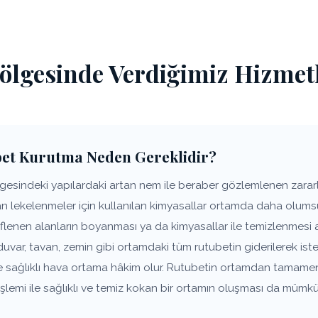
lgesinde Verdiğimiz Hizmet
et Kurutma Neden Gereklidir?
sindeki yapılardaki artan nem ile beraber gözlemlenen zararlı 
lan lekelenmeler için kullanılan kimyasallar ortamda daha olums
flenen alanların boyanması ya da kimyasallar ile temizlenmesi 
ar, tavan, zemin gibi ortamdaki tüm rutubetin giderilerek is
ve sağlıklı hava ortama hâkim olur. Rutubetin ortamdan tamame
lemi ile sağlıklı ve temiz kokan bir ortamın oluşması da mümkü