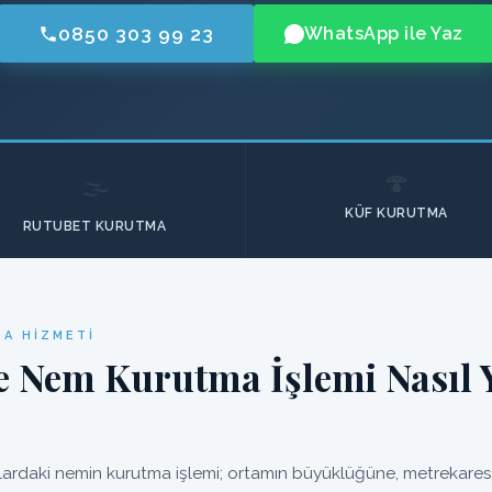
0850 303 99 23
WhatsApp ile Yaz
🍄
🌫️
KÜF KURUTMA
RUTUBET KURUTMA
A HIZMETI
 Nem Kurutma İşlemi Nasıl Y
rdaki nemin kurutma işlemi; ortamın büyüklüğüne, metrekaresin