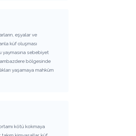
ların, eşyalar ve
anla küf oluşması
oku yaymasına sebebiyet
r. Cambazdere bölgesinde
ızlıkları yaşamaya mahkûm
 ortamı kötü kokmaya
 takım kimyasallar, küf