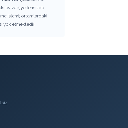
i ev ve işyerlerinizde
rme işlemi; ortamlardaki
sı yok etmektedir.
tsiz