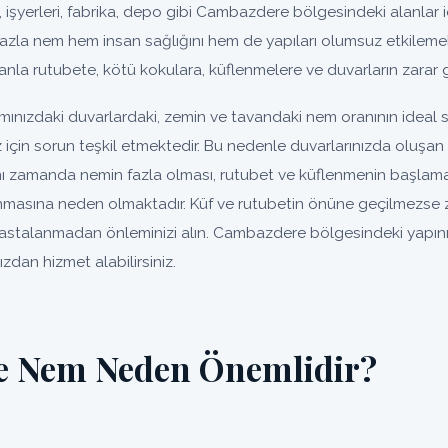
v, işyerleri, fabrika, depo gibi Cambazdere bölgesindeki alanlar içi
fazla nem hem insan sağlığını hem de yapıları olumsuz etkilemek
nla rutubete, kötü kokulara, küflenmelere ve duvarların zarar 
ınızdaki duvarlardaki, zemin ve tavandaki nem oranının ideal
ız için sorun teşkil etmektedir. Bu nedenle duvarlarınızda oluş
ynı zamanda nemin fazla olması, rutubet ve küflenmenin başlaması
nmasına neden olmaktadır. Küf ve rutubetin önüne geçilmezse
r. Hastalanmadan önleminizi alın. Cambazdere bölgesindeki yapın
zdan hizmet alabilirsiniz.
e Nem Neden Önemlidir?