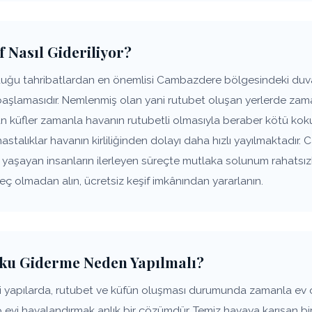
 Nasıl Gideriliyor?
uğu tahribatlardan en önemlisi Cambazdere bölgesindeki duvar
başlamasıdır. Nemlenmiş olan yani rutubet oluşan yerlerde zam
şan küfler zamanla havanın rutubetli olmasıyla beraber kötü k
 hastalıklar havanın kirliliğinden dolayı daha hızlı yayılmaktadı
de yaşayan insanların ilerleyen süreçte mutlaka solunum rahats
geç olmadan alın, ücretsiz keşif imkânından yararlanın.
ku Giderme Neden Yapılmalı?
yapılarda, rutubet ve küfün oluşması durumunda zamanla ev
p evi havalandırmak anlık bir çözümdür. Temiz havaya karışan bir