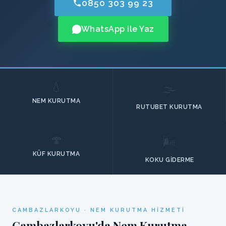
0850 303 99 23
WhatsApp ile Yaz
💧
🌫️
NEM KURUTMA
RUTUBET KURUTMA
🍄
🌬️
KÜF KURUTMA
KOKU GIDERME
CAMBAZLARKOYU · NEM KURUTMA HIZMETI
Cambazlarkoyu'da Nem Kurutma