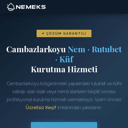
✔ ÇÖZÜM GARANTILI
Cambazlarkoyu
Nem · Rutubet
· Küf
Kurutma Hizmeti
Cambazlarkoyu bölgesindeki yapılardaki rutubet ve küfe
sebep olan ıslak veya nemli alanların tespiti sonrası
profesyonel kurutma hizmeti vermekteyiz. İşlem öncesi
Ücretsiz Keşif
imkânından yararlanın.