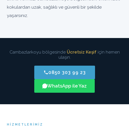
kokulardan uzak, sağlıklı ve güvenli bir şekilde
yaşarsınız.
Cambazlarkoyu bölgesinde
Ücretsiz Keşif
için hemen
ulaşın.
0850 303 99 23
WhatsApp ile Yaz
HIZMETLERIMIZ