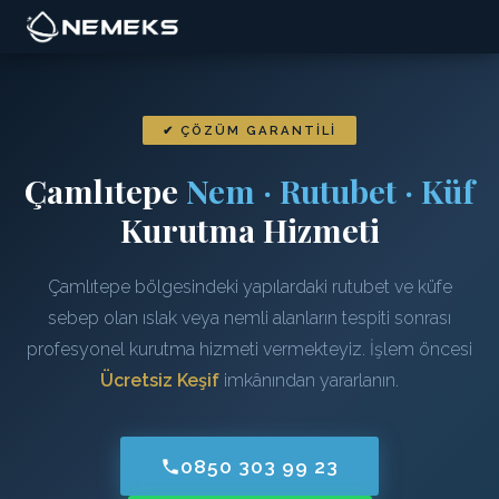
✔ ÇÖZÜM GARANTILI
Çamlıtepe
Nem · Rutubet · Küf
Kurutma Hizmeti
Çamlıtepe bölgesindeki yapılardaki rutubet ve küfe
sebep olan ıslak veya nemli alanların tespiti sonrası
profesyonel kurutma hizmeti vermekteyiz. İşlem öncesi
Ücretsiz Keşif
imkânından yararlanın.
0850 303 99 23