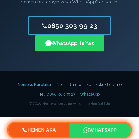
hemen bizi arayın veya WhatsApp'tan yazın.
0850 303 99 23
WhatsApp ile Yaz
Nemeks Kurutma
— Nem · Rutubet · Küf · Koku Giderme
Tel:
0850 303 99 23
|
WhatsApp
©
2026
Nemeks Kurutma — Tüm Hakları Saklıdır
HEMEN ARA
WHATSAPP