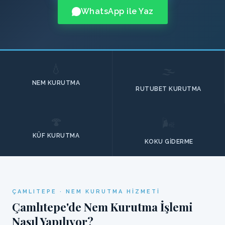
WhatsApp ile Yaz
💧
🌫️
NEM KURUTMA
RUTUBET KURUTMA
🍄
🌬️
KÜF KURUTMA
KOKU GIDERME
ÇAMLITEPE · NEM KURUTMA HIZMETI
Çamlıtepe'de Nem Kurutma İşlemi
Nasıl Yapılıyor?