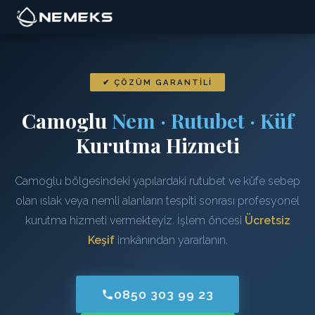
✔ ÇÖZÜM GARANTILI
Camoglu
Nem · Rutubet · Küf
Kurutma Hizmeti
Camoglu bölgesindeki yapılardaki rutubet ve küfe sebep
olan ıslak veya nemli alanların tespiti sonrası profesyonel
kurutma hizmeti vermekteyiz. İşlem öncesi
Ücretsiz
Keşif
imkânından yararlanın.
0850 303 99 23