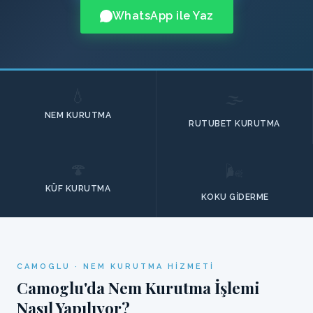
WhatsApp ile Yaz
💧
🌫️
NEM KURUTMA
RUTUBET KURUTMA
🍄
🌬️
KÜF KURUTMA
KOKU GIDERME
CAMOGLU · NEM KURUTMA HIZMETI
Camoglu'da Nem Kurutma İşlemi
Nasıl Yapılıyor?