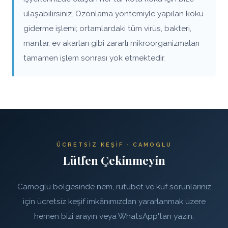
ulaşabilirsiniz. Ozonlama yöntemiyle yapılan koku
giderme işlemi; ortamlardaki tüm virüs, bakteri,
mantar, ev akarları gibi zararlı mikroorganizmaları
tamamen işlem sonrası yok etmektedir.
ÜCRETSIZ KEŞIF · CAMOGLU
Lütfen Çekinmeyin
Camoglu bölgesinde nem, rutubet ve küf sorunlarınız
için ücretsiz keşif imkânımızdan yararlanmak üzere
hemen bizi arayın veya WhatsApp'tan yazın.