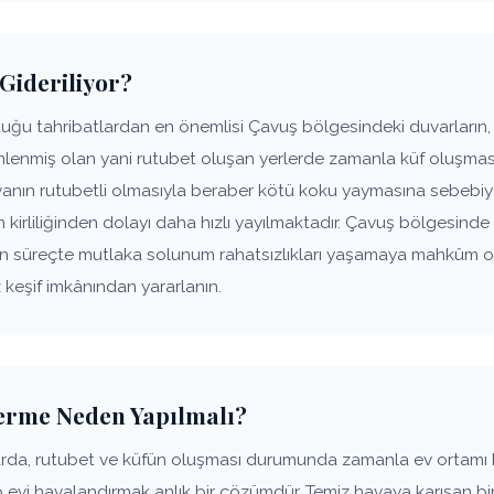
 Gideriliyor?
uğu tahribatlardan en önemlisi Çavuş bölgesindeki duvarların, 
lenmiş olan yani rutubet oluşan yerlerde zamanla küf oluşması 
anın rutubetli olmasıyla beraber kötü koku yaymasına sebebiye
n kirliliğinden dolayı daha hızlı yayılmaktadır. Çavuş bölgesinde
yen süreçte mutlaka solunum rahatsızlıkları yaşamaya mahkûm ol
 keşif imkânından yararlanın.
erme Neden Yapılmalı?
arda, rutubet ve küfün oluşması durumunda zamanla ev ortam
p evi havalandırmak anlık bir çözümdür. Temiz havaya karışan bir