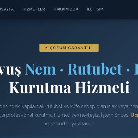
ASAYFA
HIZMETLER
HAKKIMIZDA
İLETIŞIM
✔ ÇÖZÜM GARANTILI
vuş
Nem · Rutubet · 
Kurutma Hizmeti
esindeki yapılardaki rutubet ve küfe sebep olan ıslak veya neml
rası profesyonel kurutma hizmeti vermekteyiz. İşlem öncesi
Ücr
imkânından yararlanın.