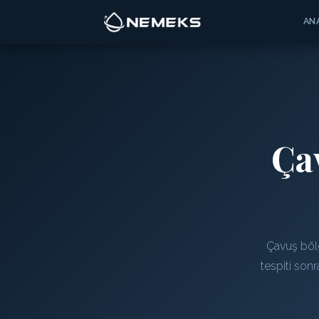
AN
Ça
Çavuş bölg
tespiti son