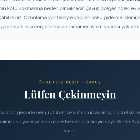
anın kötü kokmasına neden olmaktadır. Çavuş bölgesindeki ev ve
aşabilirsiniz. Ozonlama yöntemiyle yapılan koku giderme işlemi; 
rı gibi zararlı mikroorganizmaları tamamen işlem sonrası yok etm
ÜCRETSIZ KEŞIF · ÇAVUŞ
Lütfen Çekinmeyin
vuş bölgesinde nem, rutubet ve küf sorunlarınız için ücretsiz ke
ânımızdan yararlanmak üzere hemen bizi arayın veya WhatsApp
yazın.