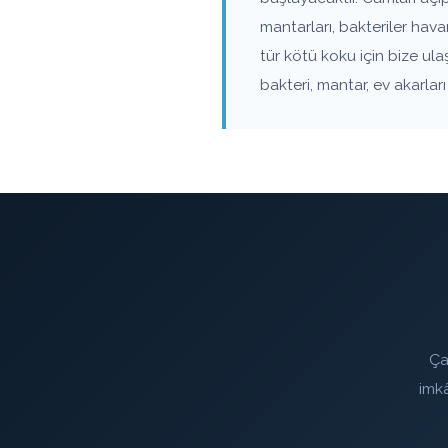
mantarları, bakteriler hav
tür kötü koku için bize ul
bakteri, mantar, ev akarla
Ça
imk