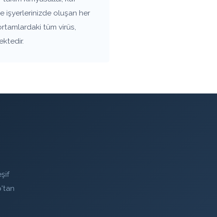
 işyerlerinizde oluşan her
ortamlardaki tüm virüs,
ektedir.
şif
'tan