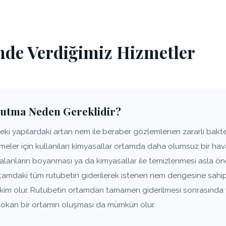
nde Verdiğimiz Hizmetler
utma Neden Gereklidir?
i yapılardaki artan nem ile beraber gözlemlenen zararlı bakteri
nmeler için kullanılan kimyasallar ortamda daha olumsuz bir ha
 alanların boyanması ya da kimyasallar ile temizlenmesi asla ö
rtamdaki tüm rutubetin giderilerek istenen nem dengesine sahip
âkim olur. Rutubetin ortamdan tamamen giderilmesi sonrasınd
iz kokan bir ortamın oluşması da mümkün olur.