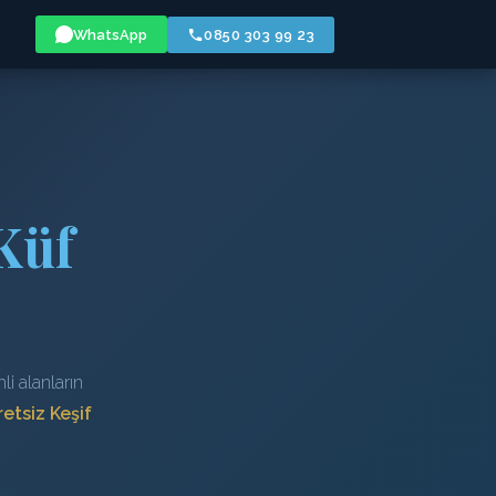
WhatsApp
0850 303 99 23
Küf
i alanların
etsiz Keşif