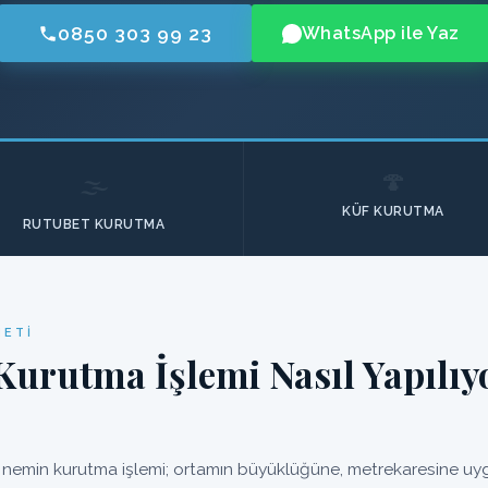
0850 303 99 23
WhatsApp ile Yaz
🍄
🌫️
KÜF KURUTMA
RUTUBET KURUTMA
METI
Kurutma İşlemi Nasıl Yapılıy
nemin kurutma işlemi; ortamın büyüklüğüne, metrekaresine uygu