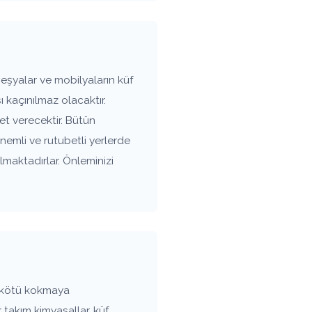
eşyalar ve mobilyaların küf
kaçınılmaz olacaktır.
t verecektir. Bütün
 nemli ve rutubetli yerlerde
maktadırlar. Önleminizi
ı kötü kokmaya
 takım kimyasallar, küf