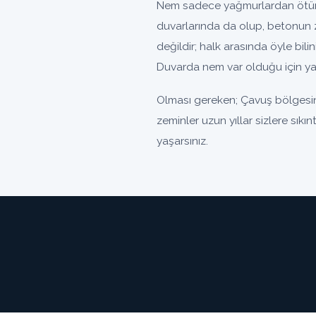
Nem sadece yağmurlardan ötürü
duvarlarında da olup, betonun 
değildir; halk arasında öyle bili
Duvarda nem var olduğu için yal
Olması gereken; Çavuş bölgesind
zeminler uzun yıllar sizlere sıkı
yaşarsınız.