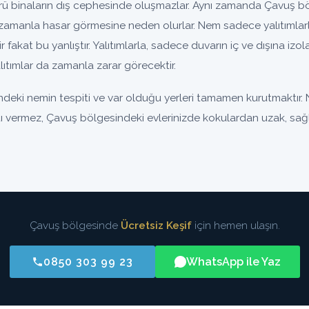
 binaların dış cephesinde oluşmazlar. Aynı zamanda Çavuş böl
zamanla hasar görmesine neden olurlar. Nem sadece yalıtımlar
nir fakat bu yanlıştır. Yalıtımlarla, sadece duvarın iç ve dışına iz
ıtımlar da zamanla zarar görecektir.
eki nemin tespiti ve var olduğu yerleri tamamen kurutmaktır. 
ntı vermez, Çavuş bölgesindeki evlerinizde kokulardan uzak, sağlı
Çavuş bölgesinde
Ücretsiz Keşif
için hemen ulaşın.
0850 303 99 23
WhatsApp ile Yaz