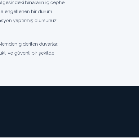
gesindeki binaların iç cephe
la engellenen bir durum
olasyon yaptırmış olursunuz.
Nemden giderilen duvarlar,
klı ve güvenli bir şekilde