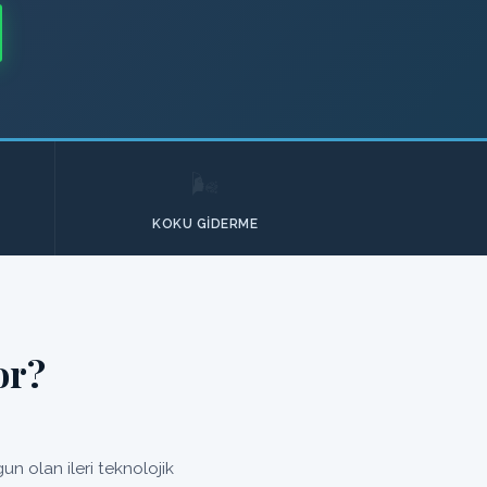
🌬️
KOKU GIDERME
or?
n olan ileri teknolojik