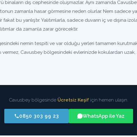
 binaların dış cephesinde oluşmazlar. Aynı zamanda Cavusbey 
tonun zamanla hasar görmesine neden olurlar. Nem sadece yal
nir fakat bu yanlıştır. Yalıtımlarla, sadece duvarın iç ve dışına iz
ıtımlar da zamanla zarar görecektir.
sindeki nemin tespiti ve var olduğu yerleri tamamen kurutmakt
ıntı vermez, Cavusbey bölgesindeki evlerinizde kokulardan uzak, s
Cavusbey bölgesinde
Ücretsiz Keşif
için hemen ulaşın.
0850 303 99 23
WhatsApp ile Yaz