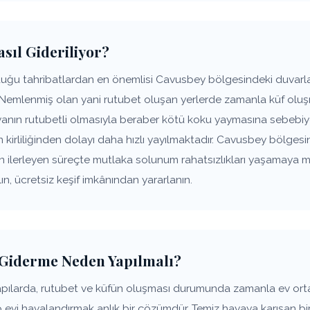
sıl Gideriliyor?
uğu tahribatlardan en önemlisi Cavusbey bölgesindeki duvarlar
 Nemlenmiş olan yani rutubet oluşan yerlerde zamanla küf oluşm
anın rutubetli olmasıyla beraber kötü koku yaymasına sebebiye
n kirliliğinden dolayı daha hızlı yayılmaktadır. Cavusbey bölgesi
ın ilerleyen süreçte mutlaka solunum rahatsızlıkları yaşamaya 
n, ücretsiz keşif imkânından yararlanın.
Giderme Neden Yapılmalı?
pılarda, rutubet ve küfün oluşması durumunda zamanla ev or
p evi havalandırmak anlık bir çözümdür. Temiz havaya karışan bir