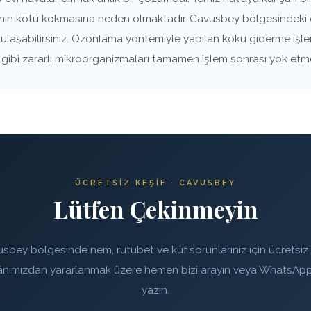
vanın kötü kokmasına neden olmaktadır. Cavusbey bölgesindeki e
e ulaşabilirsiniz. Ozonlama yöntemiyle yapılan koku giderme işle
rı gibi zararlı mikroorganizmaları tamamen işlem sonrası yok etm
ÜCRETSIZ KEŞIF · CAVUSBEY
Lütfen Çekinmeyin
sbey bölgesinde nem, rutubet ve küf sorunlarınız için ücretsiz 
ânımızdan yararlanmak üzere hemen bizi arayın veya WhatsApp
yazın.