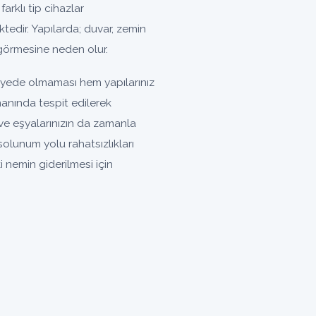
farklı tip cihazlar
tedir. Yapılarda; duvar, zemin
görmesine neden olur.
iyede olmaması hem yapılarınız
manında tespit edilerek
ve eşyalarınızın da zamanla
lunum yolu rahatsızlıkları
 nemin giderilmesi için