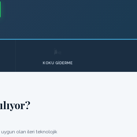
🌬️
KOKU GIDERME
ılıyor?
ygun olan ileri teknolojik