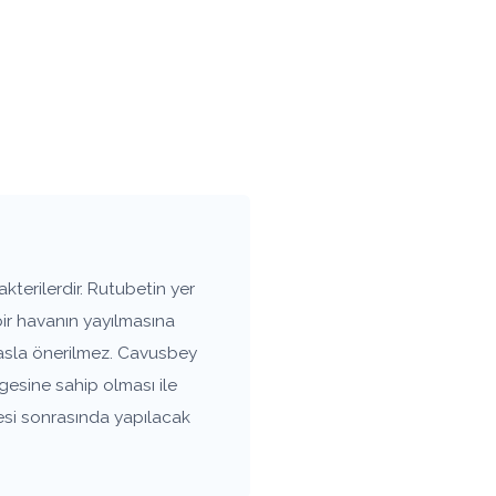
terilerdir. Rutubetin yer
bir havanın yayılmasına
 asla önerilmez. Cavusbey
gesine sahip olması ile
esi sonrasında yapılacak