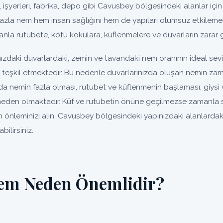
, işyerleri, fabrika, depo gibi Cavusbey bölgesindeki alanlar için 
fazla nem hem insan sağlığını hem de yapıları olumsuz etkilemek
nla rutubete, kötü kokulara, küflenmelere ve duvarların zarar 
zdaki duvarlardaki, zemin ve tavandaki nem oranının ideal sev
un teşkil etmektedir. Bu nedenle duvarlarınızda oluşan nemin za
da nemin fazla olması, rutubet ve küflenmenin başlaması; giysi 
eden olmaktadır. Küf ve rutubetin önüne geçilmezse zamanla so
 önleminizi alın. Cavusbey bölgesindeki yapınızdaki alanlardaki
ilirsiniz.
em Neden Önemlidir?