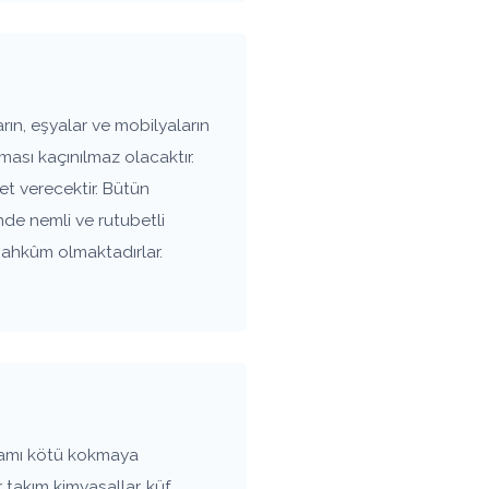
ın, eşyalar ve mobilyaların
ası kaçınılmaz olacaktır.
t verecektir. Bütün
nde nemli ve rutubetli
mahkûm olmaktadırlar.
tamı kötü kokmaya
 takım kimyasallar, küf