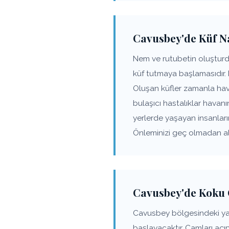
Cavusbey'de Küf Na
Nem ve rutubetin oluşturd
küf tutmaya başlamasıdır.
Oluşan küfler zamanla hav
bulaşıcı hastalıklar havanı
yerlerde yaşayan insanlar
Önleminizi geç olmadan alı
Cavusbey'de Koku 
Cavusbey bölgesindeki ya
başlayacaktır. Camları açı