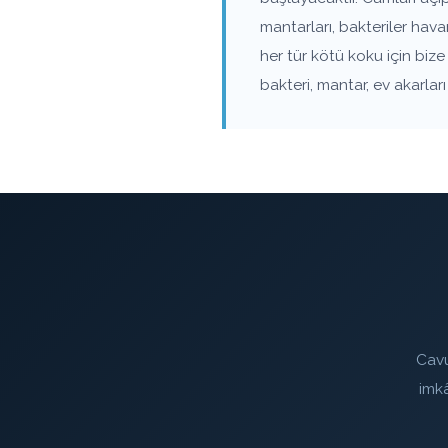
mantarları, bakteriler ha
her tür kötü koku için biz
bakteri, mantar, ev akarla
Cavu
imk