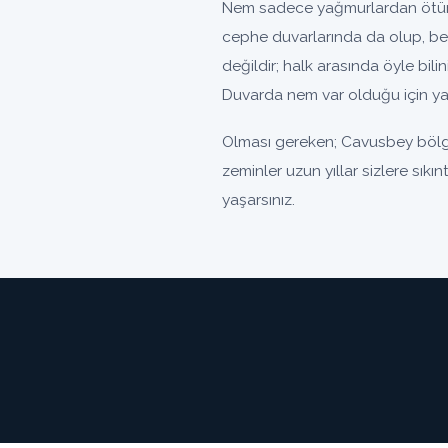
Nem sadece yağmurlardan ötürü
cephe duvarlarında da olup, be
değildir; halk arasında öyle bili
Duvarda nem var olduğu için yal
Olması gereken; Cavusbey bölge
zeminler uzun yıllar sizlere sık
yaşarsınız.