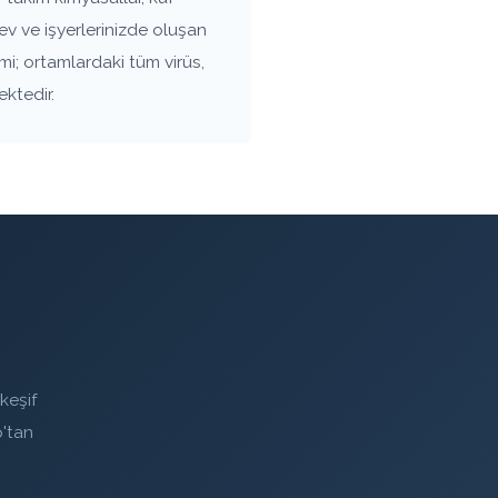
v ve işyerlerinizde oluşan
mi; ortamlardaki tüm virüs,
ektedir.
keşif
'tan