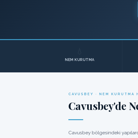
💧
NEM KURUTMA
CAVUSBEY · NEM KURUTMA 
Cavusbey'de N
Cavusbey bölgesindeki yapılard