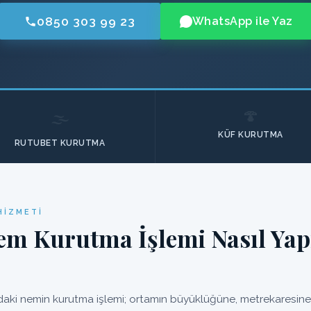
0850 303 99 23
WhatsApp ile Yaz
🍄
🌫️
KÜF KURUTMA
RUTUBET KURUTMA
HIZMETI
em Kurutma İşlemi Nasıl Yap
aki nemin kurutma işlemi; ortamın büyüklüğüne, metrekaresine u