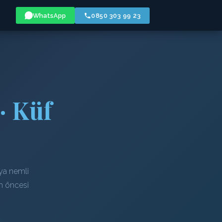
WhatsApp
0850 303 99 23
· Küf
ya nemli
em öncesi