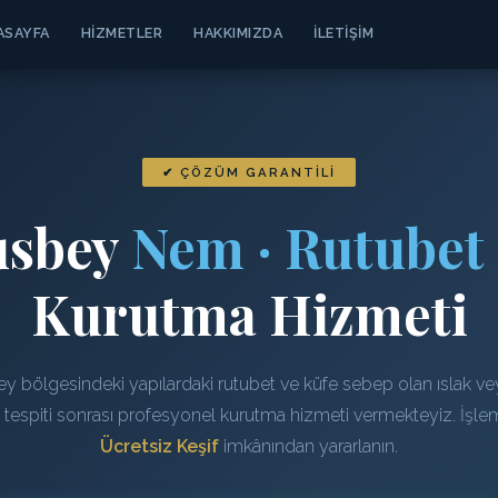
ASAYFA
HIZMETLER
HAKKIMIZDA
İLETIŞIM
✔ ÇÖZÜM GARANTILI
usbey
Nem · Rutubet 
Kurutma Hizmeti
y bölgesindeki yapılardaki rutubet ve küfe sebep olan ıslak ve
n tespiti sonrası profesyonel kurutma hizmeti vermekteyiz. İşl
Ücretsiz Keşif
imkânından yararlanın.