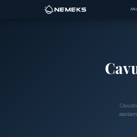
AN
Cav
Cavusbe
alanları