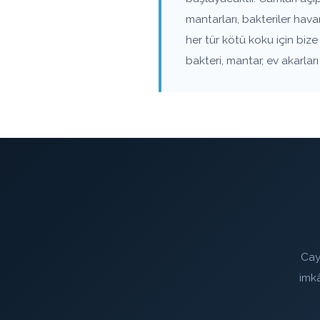
mantarları, bakteriler hav
her tür kötü koku için biz
bakteri, mantar, ev akarla
Cay
imk