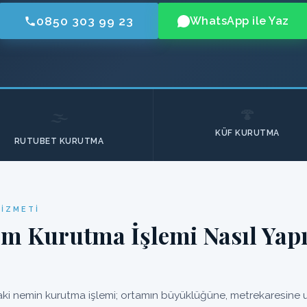
0850 303 99 23
WhatsApp ile Yaz
🍄
🌫️
KÜF KURUTMA
RUTUBET KURUTMA
HIZMETI
em Kurutma İşlemi Nasıl Yapı
ki nemin kurutma işlemi; ortamın büyüklüğüne, metrekaresine uy