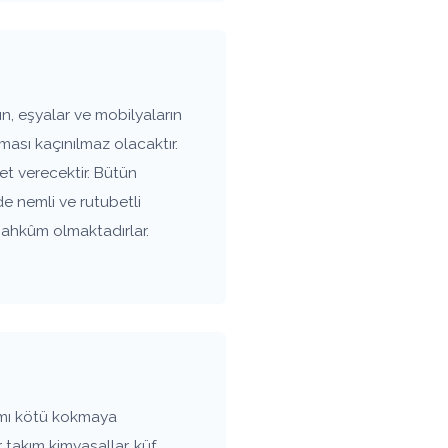
n, eşyalar ve mobilyaların
ası kaçınılmaz olacaktır.
t verecektir. Bütün
de nemli ve rutubetli
mahkûm olmaktadırlar.
amı kötü kokmaya
 takım kimyasallar, küf