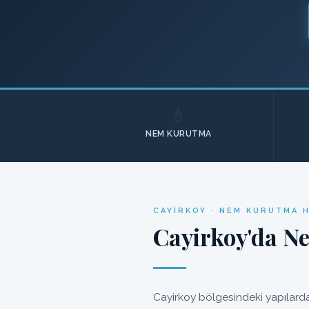
💧
NEM KURUTMA
CAYIRKOY · NEM KURUTMA 
Cayirkoy'da N
Cayirkoy bölgesindeki yapılarda