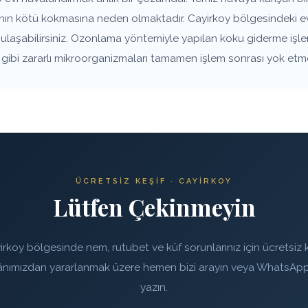
anın kötü kokmasına neden olmaktadır. Cayirkoy bölgesindeki ev
e ulaşabilirsiniz. Ozonlama yöntemiyle yapılan koku giderme işle
rı gibi zararlı mikroorganizmaları tamamen işlem sonrası yok etm
ÜCRETSIZ KEŞIF · CAYIRKOY
Lütfen Çekinmeyin
irkoy bölgesinde nem, rutubet ve küf sorunlarınız için ücretsiz k
ânımızdan yararlanmak üzere hemen bizi arayın veya WhatsApp
yazın.