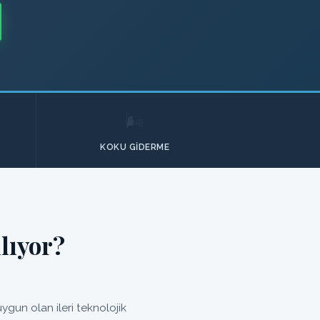
🌬️
KOKU GIDERME
lıyor?
gun olan ileri teknolojik