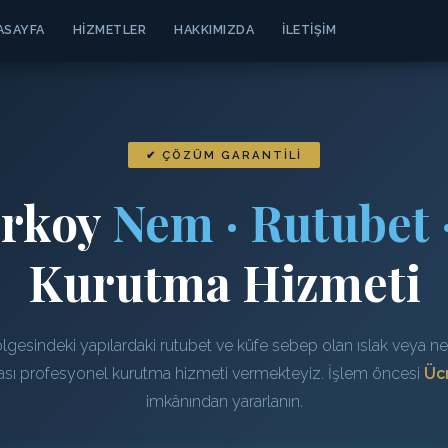
ASAYFA
HIZMETLER
HAKKIMIZDA
İLETIŞIM
✔ ÇÖZÜM GARANTILI
irkoy
Nem · Rutubet 
Kurutma Hizmeti
lgesindeki yapılardaki rutubet ve küfe sebep olan ıslak veya nem
rası profesyonel kurutma hizmeti vermekteyiz. İşlem öncesi
Ücr
imkânından yararlanın.