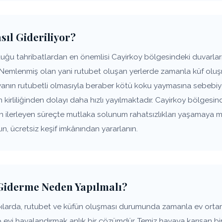
sıl Gideriliyor?
uğu tahribatlardan en önemlisi Cayirkoy bölgesindeki duvarları
 Nemlenmiş olan yani rutubet oluşan yerlerde zamanla küf oluşm
anın rutubetli olmasıyla beraber kötü koku yaymasına sebebiye
n kirliliğinden dolayı daha hızlı yayılmaktadır. Cayirkoy bölgesin
ın ilerleyen süreçte mutlaka solunum rahatsızlıkları yaşamaya 
n, ücretsiz keşif imkânından yararlanın.
Giderme Neden Yapılmalı?
pılarda, rutubet ve küfün oluşması durumunda zamanla ev ort
p evi havalandırmak anlık bir çözümdür. Temiz havaya karışan bir