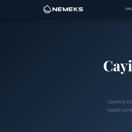
AN
Cay
Cayirkoy bö
tespiti son