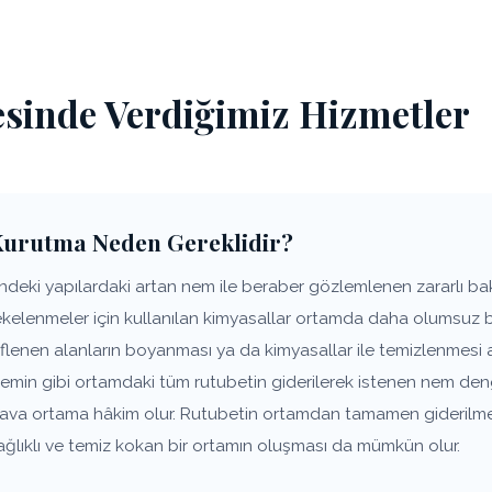
esinde Verdiğimiz Hizmetler
Kurutma Neden Gereklidir?
deki yapılardaki artan nem ile beraber gözlemlenen zararlı bakt
lekelenmeler için kullanılan kimyasallar ortamda daha olumsuz 
flenen alanların boyanması ya da kimyasallar ile temizlenmesi 
zemin gibi ortamdaki tüm rutubetin giderilerek istenen nem den
 hava ortama hâkim olur. Rutubetin ortamdan tamamen giderilm
ağlıklı ve temiz kokan bir ortamın oluşması da mümkün olur.