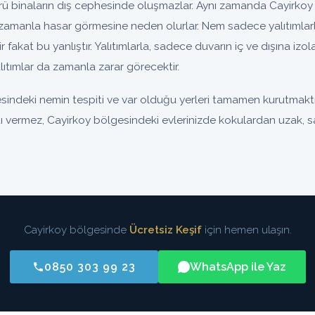
binaların dış cephesinde oluşmazlar. Aynı zamanda Cayirkoy 
zamanla hasar görmesine neden olurlar. Nem sadece yalıtımlar
nir fakat bu yanlıştır. Yalıtımlarla, sadece duvarın iç ve dışına iz
ıtımlar da zamanla zarar görecektir.
indeki nemin tespiti ve var olduğu yerleri tamamen kurutmaktı
ntı vermez, Cayirkoy bölgesindeki evlerinizde kokulardan uzak, sa
Cayirkoy bölgesinde
Ücretsiz Keşif
için hemen ulaşın.
0850 303 99 23
WhatsApp ile Yaz