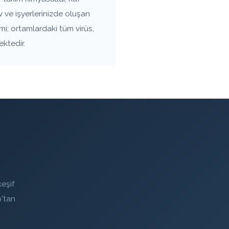
 ve işyerlerinizde oluşan
mi; ortamlardaki tüm virüs,
ektedir.
eşif
'tan