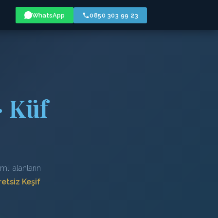
WhatsApp
0850 303 99 23
· Küf
li alanların
etsiz Keşif