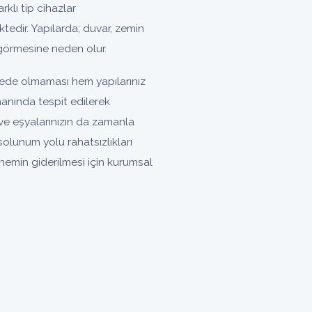
rklı tip cihazlar
tedir. Yapılarda; duvar, zemin
görmesine neden olur.
yede olmaması hem yapılarınız
manında tespit edilerek
ve eşyalarınızın da zamanla
lunum yolu rahatsızlıkları
nemin giderilmesi için kurumsal