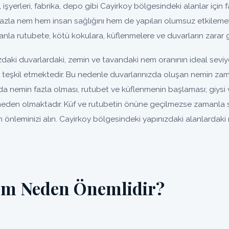
, işyerleri, fabrika, depo gibi Cayirkoy bölgesindeki alanlar için fa
fazla nem hem insan sağlığını hem de yapıları olumsuz etkilemek
nla rutubete, kötü kokulara, küflenmelere ve duvarların zarar 
zdaki duvarlardaki, zemin ve tavandaki nem oranının ideal sevi
un teşkil etmektedir. Bu nedenle duvarlarınızda oluşan nemin za
da nemin fazla olması, rutubet ve küflenmenin başlaması; giysi 
eden olmaktadır. Küf ve rutubetin önüne geçilmezse zamanla so
 önleminizi alın. Cayirkoy bölgesindeki yapınızdaki alanlardaki 
em Neden Önemlidir?