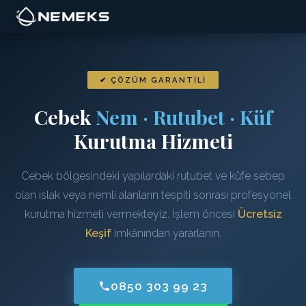
✔ ÇÖZÜM GARANTILI
Cebek
Nem · Rutubet · Küf
Kurutma Hizmeti
Cebek bölgesindeki yapılardaki rutubet ve küfe sebep
olan ıslak veya nemli alanların tespiti sonrası profesyonel
kurutma hizmeti vermekteyiz. İşlem öncesi
Ücretsiz
Keşif
imkânından yararlanın.
0850 303 99 23