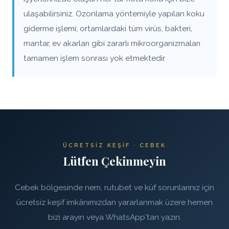
ulaşabilirsiniz. Ozonlama yöntemiyle yapılan koku
giderme işlemi; ortamlardaki tüm virüs, bakteri,
mantar, ev akarları gibi zararlı mikroorganizmaları
tamamen işlem sonrası yok etmektedir.
ÜCRETSIZ KEŞIF · CEBEK
Lütfen Çekinmeyin
Cebek bölgesinde nem, rutubet ve küf sorunlarınız için
ücretsiz keşif imkânımızdan yararlanmak üzere hemen
bizi arayın veya WhatsApp'tan yazın.