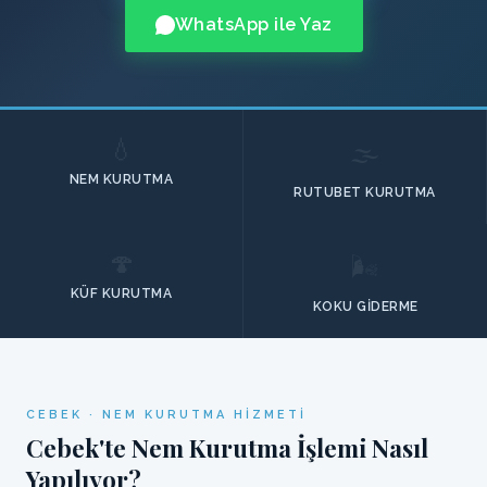
WhatsApp ile Yaz
💧
🌫️
NEM KURUTMA
RUTUBET KURUTMA
🍄
🌬️
KÜF KURUTMA
KOKU GIDERME
CEBEK · NEM KURUTMA HIZMETI
Cebek'te Nem Kurutma İşlemi Nasıl
Yapılıyor?