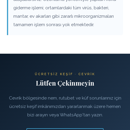
giderme işlemi; ortamlardaki tüm virüs, bakteri,
mantar, ev akarları gibi zararlı mikroorganizmaları
tamamen işlem sonrası yok etmektedir.
ÜCRETSIZ KEŞIF · CEVRIK
Lütfen Çekinmeyin
Cevrik bölgesinde nem, rutubet ve küf sorunlarınız için
ücretsiz keşif imkânımızdan yararlanmak üzere hemen
bizi arayın veya WhatsApp'tan yazın.