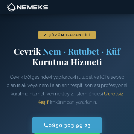
✔ ÇÖZÜM GARANTILI
Cevrik
Nem · Rutubet · Küf
Kurutma Hizmeti
Cevrik bölgesindeki yapılardaki rutubet ve küfe sebep
olan ıslak veya nemli alanların tespiti sonrası profesyonel
kurutma hizmeti vermekteyiz. İşlem öncesi
Ücretsiz
Keşif
imkânından yararlanın.
0850 303 99 23