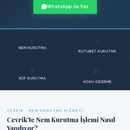
WhatsApp ile Yaz
💧
🌫️
NEM KURUTMA
RUTUBET KURUTMA
🍄
🌬️
KÜF KURUTMA
KOKU GIDERME
CEVRIK · NEM KURUTMA HIZMETI
Cevrik'te Nem Kurutma İşlemi Nasıl
Yapılıyor?