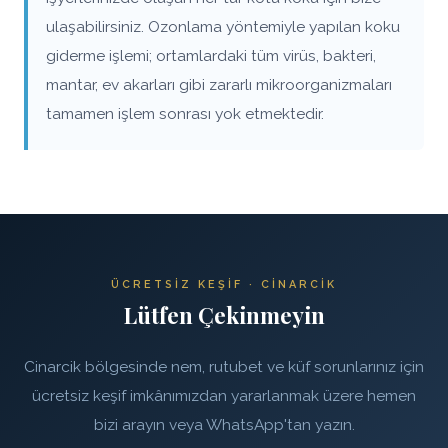
ulaşabilirsiniz. Ozonlama yöntemiyle yapılan koku
giderme işlemi; ortamlardaki tüm virüs, bakteri,
mantar, ev akarları gibi zararlı mikroorganizmaları
tamamen işlem sonrası yok etmektedir.
ÜCRETSIZ KEŞIF · CINARCIK
Lütfen Çekinmeyin
Cinarcik bölgesinde nem, rutubet ve küf sorunlarınız için
ücretsiz keşif imkânımızdan yararlanmak üzere hemen
bizi arayın veya WhatsApp'tan yazın.