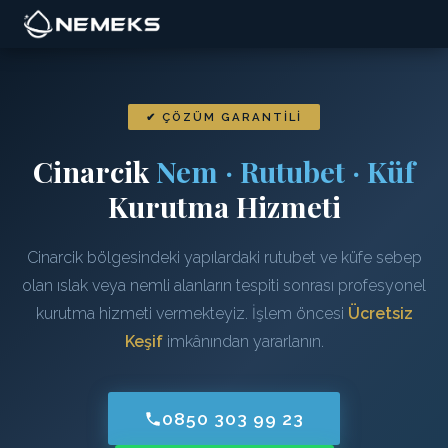
✔ ÇÖZÜM GARANTILI
Cinarcik
Nem · Rutubet · Küf
Kurutma Hizmeti
Cinarcik bölgesindeki yapılardaki rutubet ve küfe sebep
olan ıslak veya nemli alanların tespiti sonrası profesyonel
kurutma hizmeti vermekteyiz. İşlem öncesi
Ücretsiz
Keşif
imkânından yararlanın.
0850 303 99 23