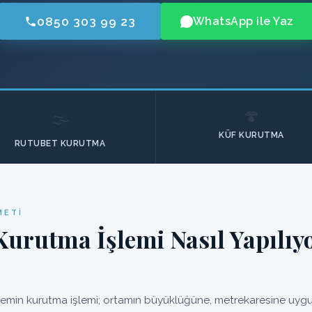
0850 303 99 23
WhatsApp ile Yaz
🍄
🌫️
KÜF KURUTMA
RUTUBET KURUTMA
METI
Kurutma İşlemi Nasıl Yapılıy
 nemin kurutma işlemi; ortamın büyüklüğüne, metrekaresine uygun