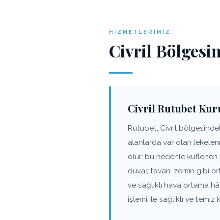
HIZMETLERIMIZ
Civril Bölgesi
Civril Rutubet Ku
Rutubet; Civril bölgesindek
alanlarda var olan lekele
olur; bu nedenle küflenen 
duvar, tavan, zemin gibi o
ve sağlıklı hava ortama h
işlemi ile sağlıklı ve tem