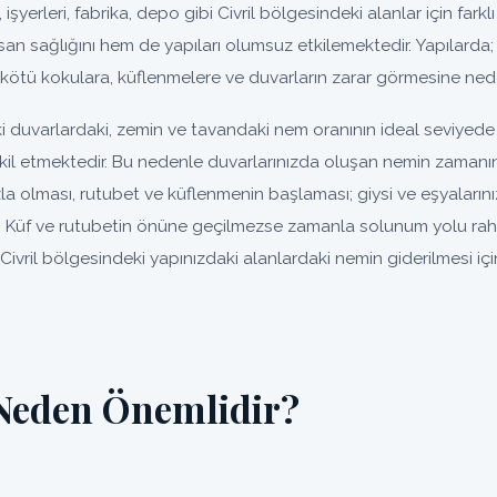
 işyerleri, fabrika, depo gibi Civril bölgesindeki alanlar için farkl
an sağlığını hem de yapıları olumsuz etkilemektedir. Yapılarda;
kötü kokulara, küflenmelere ve duvarların zarar görmesine nede
ki duvarlardaki, zemin ve tavandaki nem oranının ideal seviyede
şkil etmektedir. Bu nedenle duvarlarınızda oluşan nemin zamanı
la olması, rutubet ve küflenmenin başlaması; giysi ve eşyaları
Küf ve rutubetin önüne geçilmezse zamanla solunum yolu rahatsı
Civril bölgesindeki yapınızdaki alanlardaki nemin giderilmesi i
 Neden Önemlidir?