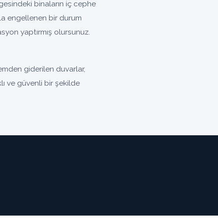
esindeki binaların iç cephe
la engellenen bir durum
olasyon yaptırmış olursunuz.
emden giderilen duvarlar,
lı ve güvenli bir şekilde