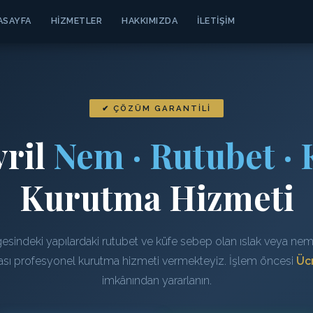
ASAYFA
HIZMETLER
HAKKIMIZDA
İLETIŞIM
✔ ÇÖZÜM GARANTILI
vril
Nem · Rutubet · 
Kurutma Hizmeti
gesindeki yapılardaki rutubet ve küfe sebep olan ıslak veya neml
rası profesyonel kurutma hizmeti vermekteyiz. İşlem öncesi
Ücr
imkânından yararlanın.