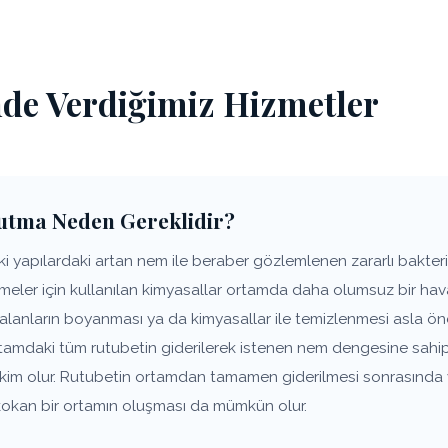
nde Verdiğimiz Hizmetler
rutma Neden Gereklidir?
i yapılardaki artan nem ile beraber gözlemlenen zararlı bakteril
nmeler için kullanılan kimyasallar ortamda daha olumsuz bir ha
alanların boyanması ya da kimyasallar ile temizlenmesi asla öne
rtamdaki tüm rutubetin giderilerek istenen nem dengesine sahip
âkim olur. Rutubetin ortamdan tamamen giderilmesi sonrasınd
iz kokan bir ortamın oluşması da mümkün olur.