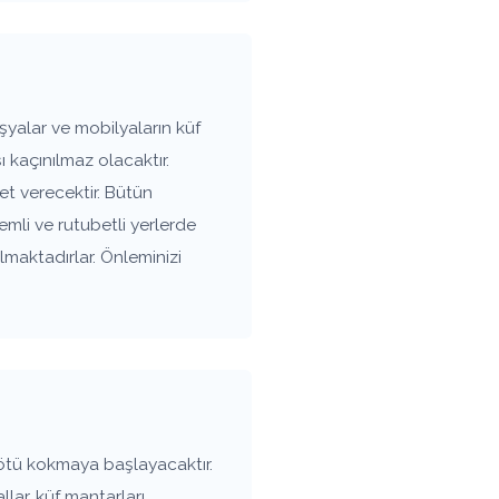
şyalar ve mobilyaların küf
kaçınılmaz olacaktır.
t verecektir. Bütün
nemli ve rutubetli yerlerde
maktadırlar. Önleminizi
ötü kokmaya başlayacaktır.
lar, küf mantarları,