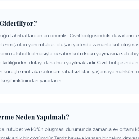
 Gideriliyor?
ğu tahribatlardan en önemlisi Civril bölgesindeki duvarların, e
lenmiş olan yani rutubet oluşan yerlerde zamanla küf oluşması 
anın rutubetli olmasıyla beraber kötü koku yaymasına sebebiye
 kirliliğinden dolayı daha hızlı yayılmaktadır. Civril bölgesinde 
yen süreçte mutlaka solunum rahatsızlıkları yaşamaya mahkûm ol
 keşif imkânından yararlanın.
derme Neden Yapılmalı?
arda, rutubet ve küfün oluşması durumunda zamanla ev ortamı k
rmak anlık bir çözümdür. Temiz havaya karışan bir takım kimyasal