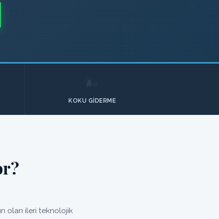
🌬️
KOKU GIDERME
or?
 olan ileri teknolojik