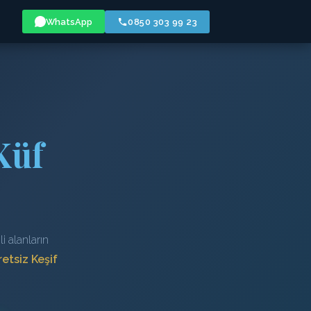
WhatsApp
0850 303 99 23
Küf
i alanların
etsiz Keşif