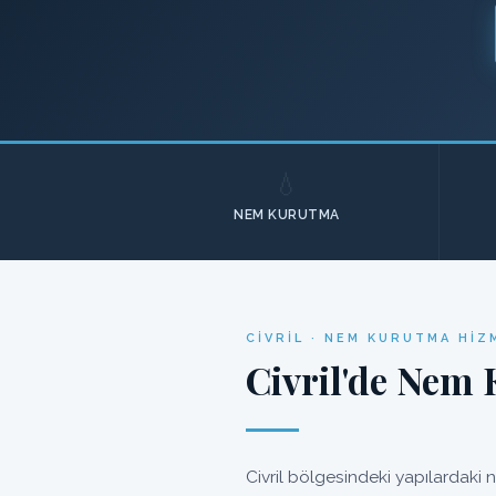
💧
NEM KURUTMA
CIVRIL · NEM KURUTMA HIZ
Civril'de Nem 
Civril bölgesindeki yapılardaki