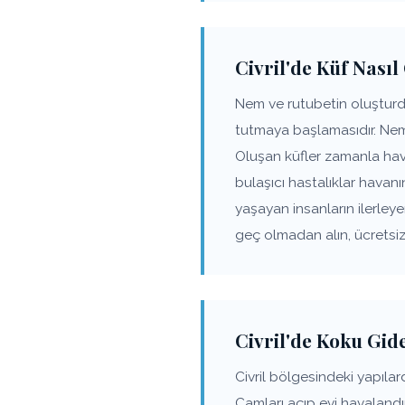
Civril'de Küf Nasıl
Nem ve rutubetin oluşturdu
tutmaya başlamasıdır. Nem
Oluşan küfler zamanla hav
bulaşıcı hastalıklar havanın
yaşayan insanların ilerle
geç olmadan alın, ücretsiz
Civril'de Koku Gi
Civril bölgesindeki yapıl
Camları açıp evi havalandı