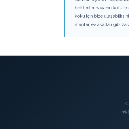
bakteriler havanın kötü ko
koku için bize ulaşabilirs
mantar, ev akarları gibi z
C
imk