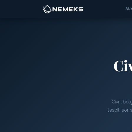
AN
Ci
Civril böl
tespiti son