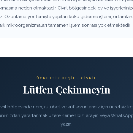
kmasına neden olmaktadır. Civril bölgesindeki ev ve işyerlerini
iniz. Ozonlama yöntemiyle yapılan koku giderme işlemi; ortamlarda
ararlı mikroorganizmaları tamamen işlem sonrası yok etmektedir.
ÜCRETSIZ KEŞIF · CIVRIL
Lütfen Çekinmeyin
ivril bölgesinde nem, rutubet ve küf sorunlarınız için ücretsiz keş
ânımızdan yararlanmak üzere hemen bizi arayın veya WhatsApp
yazın.