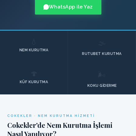
WhatsApp ile Yaz
💧
🌫️
NEM KURUTMA
RUTUBET KURUTMA
🍄
🌬️
KÜF KURUTMA
KOKU GIDERME
COKEKLER · NEM KURUTMA HIZMETI
Cokekler'de Nem Kurutma İşlemi
Nasıl Yapılıyor?