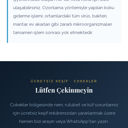
ulaşabilirsiniz. Ozonlama yöntemiyle yapılan koku
giderme işlemi; ortamlardaki tüm virüs, bakteri,
mantar, ev akarları gibi zararlı mikroorganizmaları
tamamen işlem sonrası yok etmektedir.
ÜCRETSIZ KEŞIF · COKEKLER
Lütfen Çekinmeyin
Cokekler bölgesinde nem, rutubet ve küf sorunlarınız
için ücretsiz keşif imkânımızdan yararlanmak üzere
hemen bizi arayın veya WhatsApp'tan yazın.