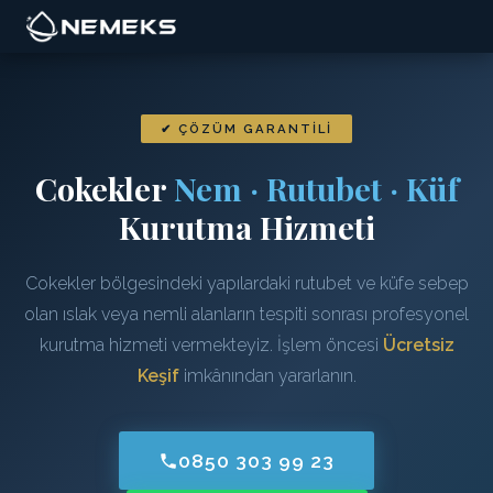
✔ ÇÖZÜM GARANTILI
Cokekler
Nem · Rutubet · Küf
Kurutma Hizmeti
Cokekler bölgesindeki yapılardaki rutubet ve küfe sebep
olan ıslak veya nemli alanların tespiti sonrası profesyonel
kurutma hizmeti vermekteyiz. İşlem öncesi
Ücretsiz
Keşif
imkânından yararlanın.
0850 303 99 23