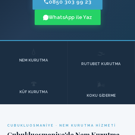
0850 303 99 23
WhatsApp ile Yaz
💧
🌫️
NEM KURUTMA
RUTUBET KURUTMA
🍄
🌬️
KÜF KURUTMA
KOKU GIDERME
CUBUKLUOSMANIYE · NEM KURUTMA HIZMETI
Cubukluosmaniye'de Nem Kurutma