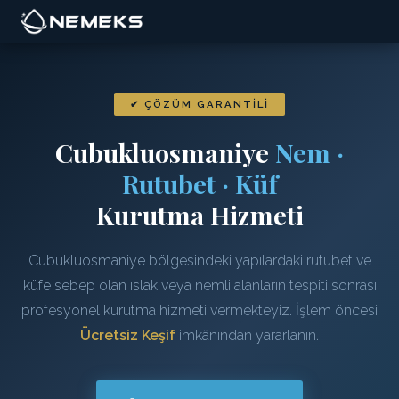
✔ ÇÖZÜM GARANTILI
Cubukluosmaniye
Nem ·
Rutubet · Küf
Kurutma Hizmeti
Cubukluosmaniye bölgesindeki yapılardaki rutubet ve
küfe sebep olan ıslak veya nemli alanların tespiti sonrası
profesyonel kurutma hizmeti vermekteyiz. İşlem öncesi
Ücretsiz Keşif
imkânından yararlanın.