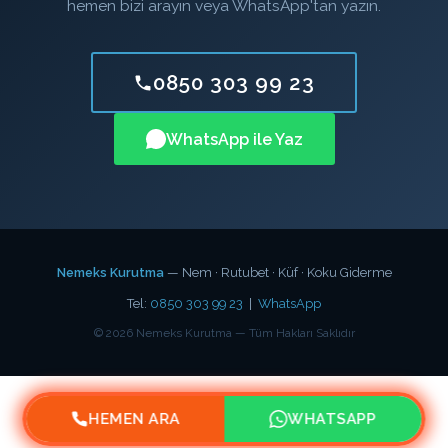
hemen bizi arayın veya WhatsApp'tan yazın.
0850 303 99 23
WhatsApp ile Yaz
Nemeks Kurutma
— Nem · Rutubet · Küf · Koku Giderme
Tel:
0850 303 99 23
|
WhatsApp
©
2026
Nemeks Kurutma — Tüm Hakları Saklıdır
HEMEN ARA
WHATSAPP