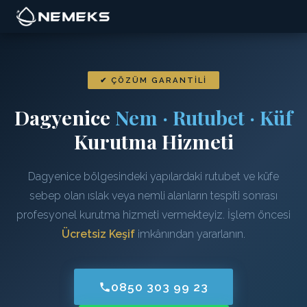
✔ ÇÖZÜM GARANTILI
Dagyenice
Nem · Rutubet · Küf
Kurutma Hizmeti
Dagyenice bölgesindeki yapılardaki rutubet ve küfe
sebep olan ıslak veya nemli alanların tespiti sonrası
profesyonel kurutma hizmeti vermekteyiz. İşlem öncesi
Ücretsiz Keşif
imkânından yararlanın.
0850 303 99 23