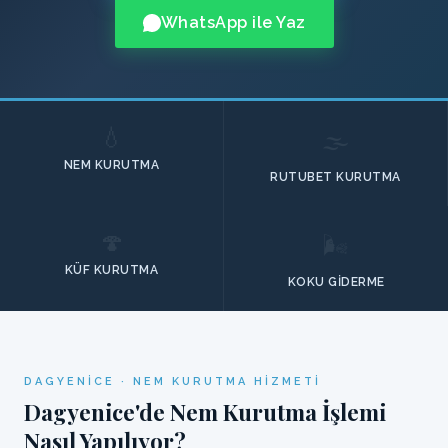
WhatsApp ile Yaz
💧
🌫️
NEM KURUTMA
RUTUBET KURUTMA
🍄
🌬️
KÜF KURUTMA
KOKU GIDERME
DAGYENICE · NEM KURUTMA HIZMETI
Dagyenice'de Nem Kurutma İşlemi
Nasıl Yapılıyor?