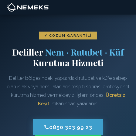
✔ ÇÖZÜM GARANTILI
Deliller
Nem · Rutubet · Küf
Kurutma Hizmeti
Deliller bölgesindeki yapılardaki rutubet ve küfe sebep
olan ıslak veya nemli alanların tespiti sonrası profesyonel
kurutma hizmeti vermekteyiz. İşlem öncesi
Ücretsiz
Keşif
imkânından yararlanın.
0850 303 99 23