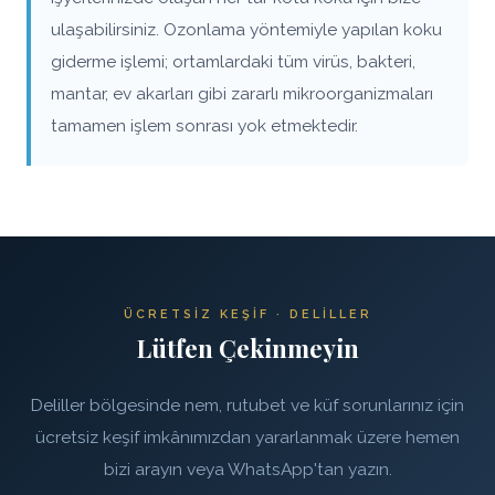
ulaşabilirsiniz. Ozonlama yöntemiyle yapılan koku
giderme işlemi; ortamlardaki tüm virüs, bakteri,
mantar, ev akarları gibi zararlı mikroorganizmaları
tamamen işlem sonrası yok etmektedir.
ÜCRETSIZ KEŞIF · DELILLER
Lütfen Çekinmeyin
Deliller bölgesinde nem, rutubet ve küf sorunlarınız için
ücretsiz keşif imkânımızdan yararlanmak üzere hemen
bizi arayın veya WhatsApp'tan yazın.