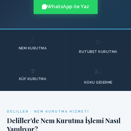
WhatsApp ile Yaz
💧
🌫️
NEM KURUTMA
RUTUBET KURUTMA
🍄
🌬️
KÜF KURUTMA
KOKU GIDERME
DELILLER · NEM KURUTMA HIZMETI
Deliller'de Nem Kurutma İşlemi Nasıl
Yapılıyor?