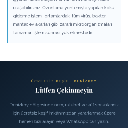
ulaşabilirsiniz. Ozonlama yöntemiyle yapılan koku
giderme işlemi; ortamlardaki tüm virüs, bakteri,
mantar, ev akarları gibi zararlı mikroorganizmaları
tamamen işlem sonrası yok etmektedir.
ÜCRETSIZ KEŞIF · DENIZKOY
Lütfen Çekinmeyin
Denizkoy bölgesinde nem, rutubet ve küf sorunlarınız
için ücretsiz keşif imkânımızdan yararlanmak üzere
hemen bizi arayın veya WhatsApp'tan yazın.