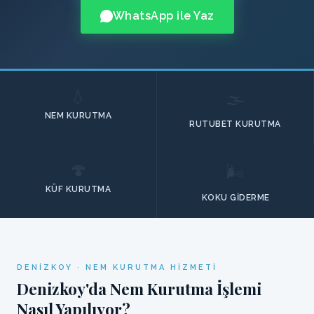
WhatsApp ile Yaz
💧
🌫️
NEM KURUTMA
RUTUBET KURUTMA
🍄
🌬️
KÜF KURUTMA
KOKU GIDERME
DENIZKOY · NEM KURUTMA HIZMETI
Denizkoy'da Nem Kurutma İşlemi
Nasıl Yapılıyor?