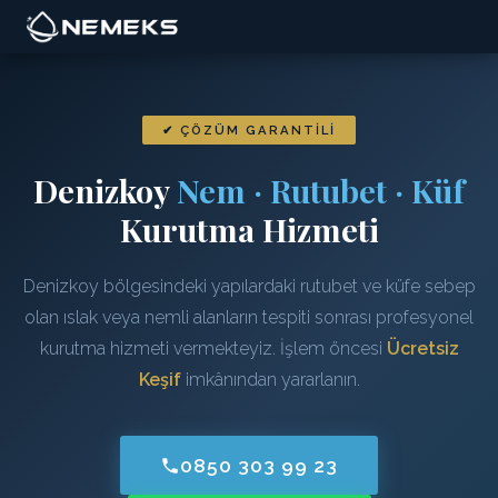
✔ ÇÖZÜM GARANTILI
Denizkoy
Nem · Rutubet · Küf
Kurutma Hizmeti
Denizkoy bölgesindeki yapılardaki rutubet ve küfe sebep
olan ıslak veya nemli alanların tespiti sonrası profesyonel
kurutma hizmeti vermekteyiz. İşlem öncesi
Ücretsiz
Keşif
imkânından yararlanın.
0850 303 99 23