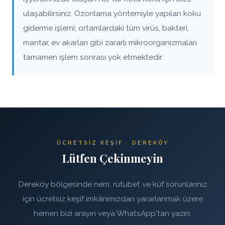
ulaşabilirsiniz. Ozonlama yöntemiyle yapılan koku
giderme işlemi; ortamlardaki tüm virüs, bakteri,
mantar, ev akarları gibi zararlı mikroorganizmaları
tamamen işlem sonrası yok etmektedir.
ÜCRETSIZ KEŞIF · DEREKÖY
Lütfen Çekinmeyin
Dereköy bölgesinde nem, rutubet ve küf sorunlarınız
için ücretsiz keşif imkânımızdan yararlanmak üzere
hemen bizi arayın veya WhatsApp'tan yazın.