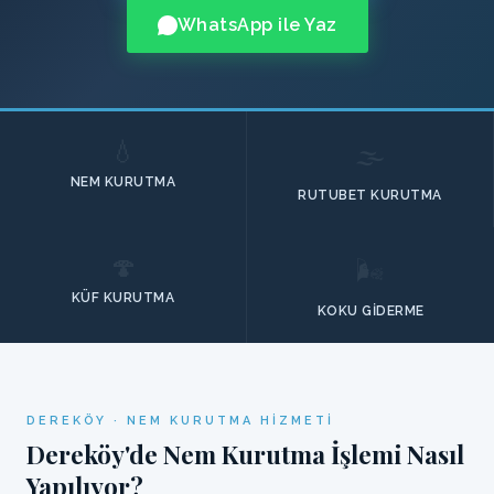
WhatsApp ile Yaz
💧
🌫️
NEM KURUTMA
RUTUBET KURUTMA
🍄
🌬️
KÜF KURUTMA
KOKU GIDERME
DEREKÖY · NEM KURUTMA HIZMETI
Dereköy'de Nem Kurutma İşlemi Nasıl
Yapılıyor?