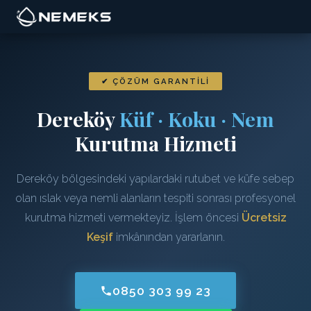
✔ ÇÖZÜM GARANTILI
Dereköy
Küf · Koku · Nem
Kurutma Hizmeti
Dereköy bölgesindeki yapılardaki rutubet ve küfe sebep
olan ıslak veya nemli alanların tespiti sonrası profesyonel
kurutma hizmeti vermekteyiz. İşlem öncesi
Ücretsiz
Keşif
imkânından yararlanın.
0850 303 99 23