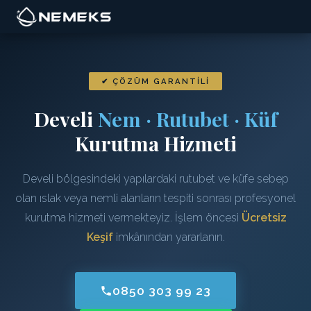
✔ ÇÖZÜM GARANTILI
Develi
Nem · Rutubet · Küf
Kurutma Hizmeti
Develi bölgesindeki yapılardaki rutubet ve küfe sebep
olan ıslak veya nemli alanların tespiti sonrası profesyonel
kurutma hizmeti vermekteyiz. İşlem öncesi
Ücretsiz
Keşif
imkânından yararlanın.
0850 303 99 23