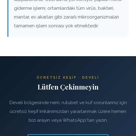
giderme işlemi; ortamlardaki tüm virüs, bakteri,
mantar, ev akarları gibi zararlı mikroorganizmaları
tamamen işlem sonrası yok etmektedir.
ÜCRETSIZ KEŞIF · DEVELI
Lütfen Çekinmeyin
Develi bölgesinde nem, rutubet ve küf sorunlarınız için
ücretsiz keşif imkânımızdan yararlanmak üzere hemen
bizi arayın veya WhatsApp'tan yazın.