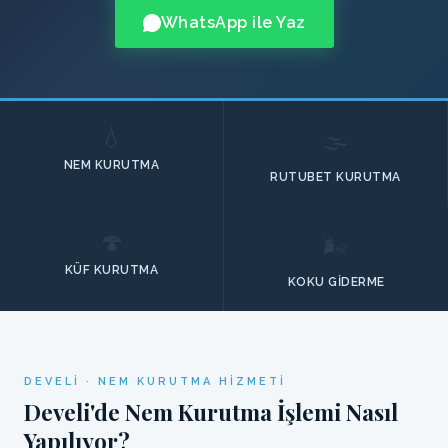
WhatsApp ile Yaz
💧
🌫️
NEM KURUTMA
RUTUBET KURUTMA
🍄
🌬️
KÜF KURUTMA
KOKU GIDERME
DEVELI · NEM KURUTMA HIZMETI
Develi'de Nem Kurutma İşlemi Nasıl
Yapılıyor?