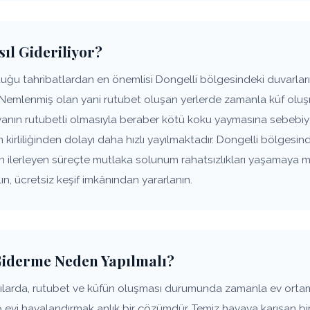
ıl Gideriliyor?
ğu tahribatlardan en önemlisi Dongelli bölgesindeki duvarların
 Nemlenmiş olan yani rutubet oluşan yerlerde zamanla küf oluşm
anın rutubetli olmasıyla beraber kötü koku yaymasına sebebiye
n kirliliğinden dolayı daha hızlı yayılmaktadır. Dongelli bölgesin
ın ilerleyen süreçte mutlaka solunum rahatsızlıkları yaşamaya 
n, ücretsiz keşif imkânından yararlanın.
Giderme Neden Yapılmalı?
pılarda, rutubet ve küfün oluşması durumunda zamanla ev ort
p evi havalandırmak anlık bir çözümdür. Temiz havaya karışan bir