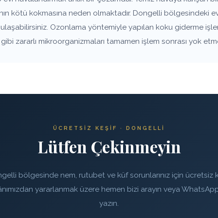
anın kötü kokmasına neden olmaktadır. Dongelli bölgesindeki ev
e ulaşabilirsiniz. Ozonlama yöntemiyle yapılan koku giderme işle
rı gibi zararlı mikroorganizmaları tamamen işlem sonrası yok etm
ÜCRETSIZ KEŞIF · DONGELLI
Lütfen Çekinmeyin
gelli bölgesinde nem, rutubet ve küf sorunlarınız için ücretsiz k
ânımızdan yararlanmak üzere hemen bizi arayın veya WhatsApp
yazın.