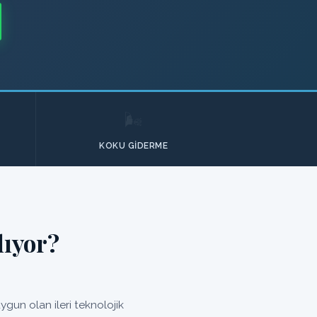
🌬️
KOKU GIDERME
lıyor?
gun olan ileri teknolojik