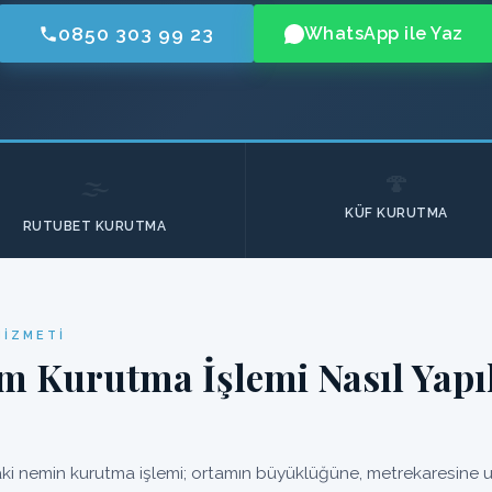
0850 303 99 23
WhatsApp ile Yaz
🍄
🌫️
KÜF KURUTMA
RUTUBET KURUTMA
HIZMETI
m Kurutma İşlemi Nasıl Yapı
ki nemin kurutma işlemi; ortamın büyüklüğüne, metrekaresine uy