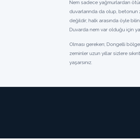
Nem sadece yağmurlardan ötürü 
duvarlarında da olup, betonun 
değildir; halk arasında öyle bili
Duvarda nem var olduğu için yal
Olması gereken; Dongelli bölges
zeminler uzun yıllar sizlere sıkı
yaşarsınız.