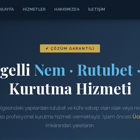
ASAYFA
HIZMETLER
HAKKIMIZDA
İLETIŞIM
✔ ÇÖZÜM GARANTILI
gelli
Nem · Rutubet 
Kurutma Hizmeti
lgesindeki yapılardaki rutubet ve küfe sebep olan ıslak veya nem
rası profesyonel kurutma hizmeti vermekteyiz. İşlem öncesi
Ücr
imkânından yararlanın.