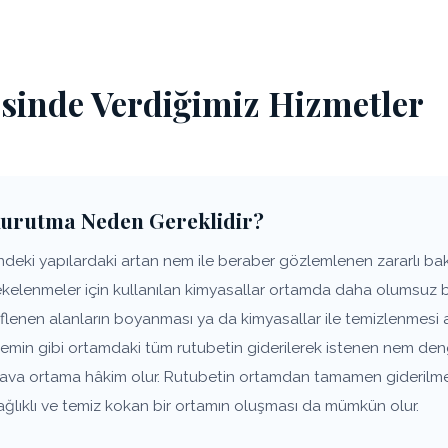
esinde Verdiğimiz Hizmetler
Kurutma Neden Gereklidir?
deki yapılardaki artan nem ile beraber gözlemlenen zararlı bakt
lekelenmeler için kullanılan kimyasallar ortamda daha olumsuz 
lenen alanların boyanması ya da kimyasallar ile temizlenmesi a
zemin gibi ortamdaki tüm rutubetin giderilerek istenen nem den
 hava ortama hâkim olur. Rutubetin ortamdan tamamen giderilm
ağlıklı ve temiz kokan bir ortamın oluşması da mümkün olur.