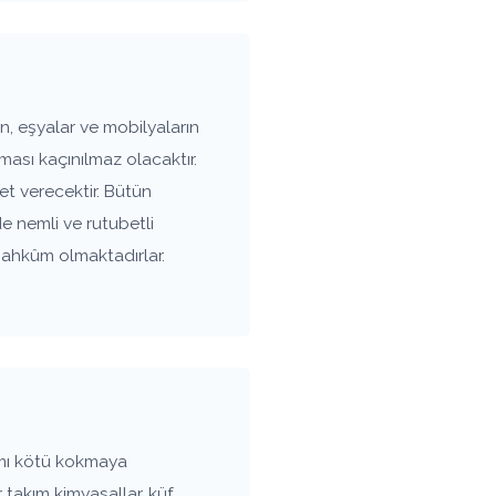
, eşyalar ve mobilyaların
ası kaçınılmaz olacaktır.
t verecektir. Bütün
de nemli ve rutubetli
mahkûm olmaktadırlar.
amı kötü kokmaya
 takım kimyasallar, küf