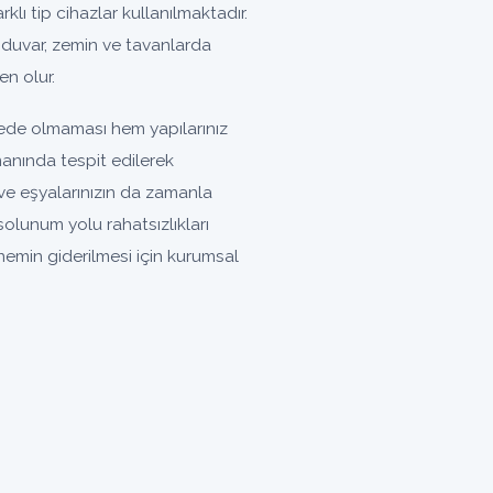
rklı tip cihazlar kullanılmaktadır.
 duvar, zemin ve tavanlarda
n olur.
yede olmaması hem yapılarınız
manında tespit edilerek
ve eşyalarınızın da zamanla
lunum yolu rahatsızlıkları
nemin giderilmesi için kurumsal