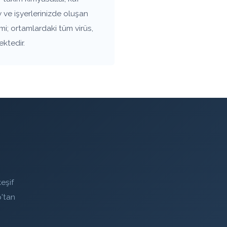
 ve işyerlerinizde oluşan
mi; ortamlardaki tüm virüs,
ektedir.
eşif
'tan