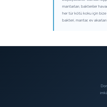
mantarları, bakteriler hav
her tür kötü koku için biz
bakteri, mantar, ev akarla
Don
imk