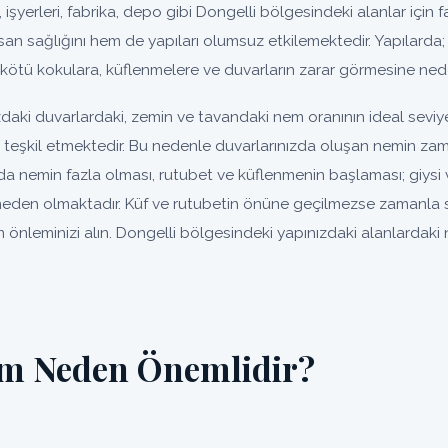
, işyerleri, fabrika, depo gibi Dongelli bölgesindeki alanlar için fa
an sağlığını hem de yapıları olumsuz etkilemektedir. Yapılarda;
kötü kokulara, küflenmelere ve duvarların zarar görmesine nede
daki duvarlardaki, zemin ve tavandaki nem oranının ideal sevi
un teşkil etmektedir. Bu nedenle duvarlarınızda oluşan nemin za
da nemin fazla olması, rutubet ve küflenmenin başlaması; giysi 
eden olmaktadır. Küf ve rutubetin önüne geçilmezse zamanla so
 önleminizi alın. Dongelli bölgesindeki yapınızdaki alanlardaki 
em Neden Önemlidir?