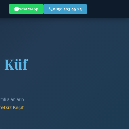
WhatsApp
0850 303 99 23
· Küf
li alanların
etsiz Keşif