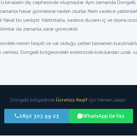
binaların dış cephesinde oluşmazlar. Aynı zamanda Dongelli b
zamanla hasar görmesine neden olurlar. Nem sadece yalıtımlar
nir fakat bu yanlıştır. Yalıtımlarla, sadece duvarın iç ve dışına iz
ıtımlar da zamanla zarar görecektir.
indeki nemin tespiti ve var olduğu yerleri tamamen kurutmaktır
ntı vermez, Dongelli bölgesindeki evlerinizde kokulardan uzak, sağ
Dongelli bölgesinde
Ücretsiz Keşif
için hemen ulaşın.
0850 303 99 23
WhatsApp ile Yaz