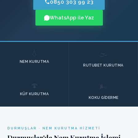
0850 303 99 23
WhatsApp ile Yaz
💧
🌫️
NEM KURUTMA
RUTUBET KURUTMA
🍄
🌬️
KÜF KURUTMA
KOKU GIDERME
DURMUŞLAR · NEM KURUTMA HIZMETI
Durmuşlar'da Nem Kurutma İşlemi