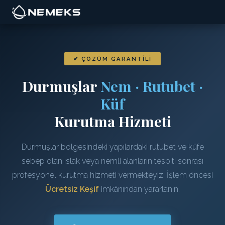
✔ ÇÖZÜM GARANTILI
Durmuşlar
Nem · Rutubet ·
Küf
Kurutma Hizmeti
Durmuşlar bölgesindeki yapılardaki rutubet ve küfe
sebep olan ıslak veya nemli alanların tespiti sonrası
profesyonel kurutma hizmeti vermekteyiz. İşlem öncesi
Ücretsiz Keşif
imkânından yararlanın.