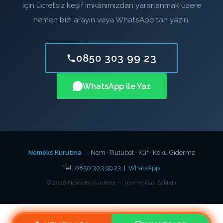
için ücretsiz keşif imkânımızdan yararlanmak üzere
hemen bizi arayın veya WhatsApp'tan yazın.
0850 303 99 23
WhatsApp ile Yaz
Nemeks Kurutma
— Nem · Rutubet · Küf · Koku Giderme
Tel:
0850 303 99 23
|
WhatsApp
©
2026
Nemeks Kurutma — Tüm Hakları Saklıdır