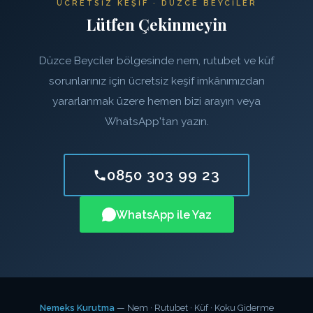
ÜCRETSIZ KEŞIF · DÜZCE BEYCILER
Lütfen Çekinmeyin
Düzce Beyciler bölgesinde nem, rutubet ve küf
sorunlarınız için ücretsiz keşif imkânımızdan
yararlanmak üzere hemen bizi arayın veya
WhatsApp'tan yazın.
0850 303 99 23
WhatsApp ile Yaz
Nemeks Kurutma
— Nem · Rutubet · Küf · Koku Giderme