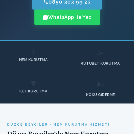
0850 303 99 23
WhatsApp ile Yaz
💧
🌫️
NEM KURUTMA
RUTUBET KURUTMA
🍄
🌬️
KÜF KURUTMA
KOKU GIDERME
DÜZCE BEYCILER · NEM KURUTMA HIZMETI
Düzce Beyciler'de Nem Kurutma