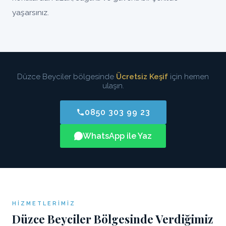
yaşarsınız.
Düzce Beyciler bölgesinde
Ücretsiz Keşif
için hemen
ulaşın.
0850 303 99 23
WhatsApp ile Yaz
HIZMETLERIMIZ
Düzce Beyciler Bölgesinde Verdiğimiz