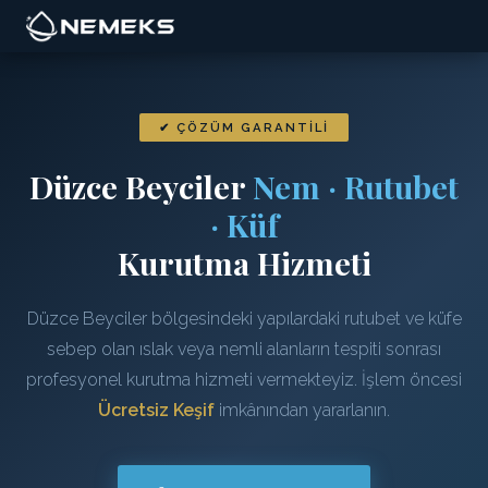
✔ ÇÖZÜM GARANTILI
Düzce Beyciler
Nem · Rutubet
· Küf
Kurutma Hizmeti
Düzce Beyciler bölgesindeki yapılardaki rutubet ve küfe
sebep olan ıslak veya nemli alanların tespiti sonrası
profesyonel kurutma hizmeti vermekteyiz. İşlem öncesi
Ücretsiz Keşif
imkânından yararlanın.