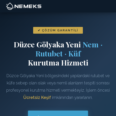
✔ ÇÖZÜM GARANTILI
Düzce Gölyaka Yeni
Nem ·
Rutubet · Küf
Kurutma Hizmeti
Düzce Gölyaka Yeni bölgesindeki yapılardaki rutubet ve
küfe sebep olan ıslak veya nemli alanların tespiti sonrası
profesyonel kurutma hizmeti vermekteyiz. İşlem öncesi
Ücretsiz Keşif
imkânından yararlanın.