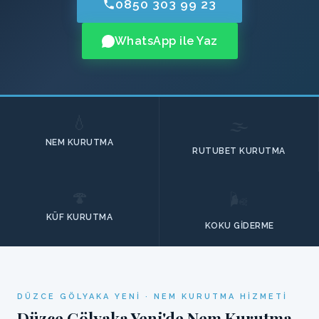
0850 303 99 23
WhatsApp ile Yaz
💧
🌫️
NEM KURUTMA
RUTUBET KURUTMA
🍄
🌬️
KÜF KURUTMA
KOKU GIDERME
DÜZCE GÖLYAKA YENI · NEM KURUTMA HIZMETI
Düzce Gölyaka Yeni'de Nem Kurutma